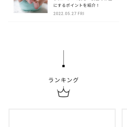
#DINOS CORPORATION
#チェア
NEWS
にするポイントを紹介！
#大塚家具
#オフィスチェア
#IDÉE
#サステナブル
#アダル
2022.05.27 FRI
#おすすめ
ABOUT
#ヤマソロ
#ソファ
#石田ゆり子
#ACTUS
#岡崎製材
#インテリアスタイリングの法則
CONTACT
#ファニタメ
#2022 秋ドラマ
#テーブル
#木図鑑
#2022 夏ドラマ
#岸井ゆきの
#ニトリ
#家具
#コメリ
#関家具
#照明
#一枚板
#映画
#テレワーク
#材木屋のおやじとせがれ
#波瑠
#河淳
ランキング
利用規約
プライバシーポリシー
CLOSE
COPYRIGHT © AZSQUARE. ALL RIGHTS RESERVED