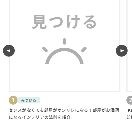
利用規約
プライバシーポリシー
COPYRIGHT © AZSQUARE. ALL RIGHTS RESERVED
1
2
みつける
リ
センスがなくても部屋がオシャレになる！部屋がお洒落
I
になるインテリアの法則を紹介
部