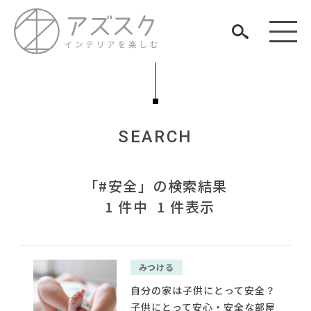
SEARCH
見つける
「#安全」の検索結果
知る
TAG LIST
1 件中 1 件表示
楽しむ
#インテリアコーディネート
#田中みな実
#コクヨ
#大川家具
#インテリアの法則
#間宮祥太朗
#無印良品
#unico
#MoMA
#カリモク家具
#2022 春ドラマ
#タンスのゲン
みつける
#KEYUCA
ARCHIVE
#展示会
自分の家は子供にとって安全？
#中村アン
#良品計画
#IKEA
子供にとって安心・安全な部屋
#インダストリアルスタイル
#フェリシモ