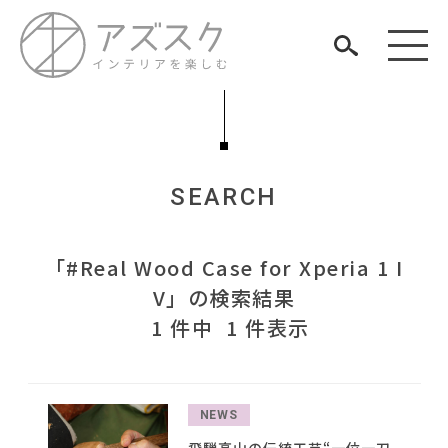
SEARCH
見つける
「#Real Wood Case for Xperia 1 I
知る
TAG LIST
V」の検索結果
楽しむ
#KEYUCA
1 件中 1 件表示
#無印良品
#関家具
#テレワーク
#インテリアの法則
#材木屋のおやじとせがれ
#間宮祥太朗
#ヤマソロ
#IKEA
#インダストリアルスタイル
#岸井ゆきの
#コメリ
#インテリアコーディネート
#映画
#MoMA
ARCHIVE
NEWS
#サステナブル
#一枚板
#インテリアスタイリングの法則