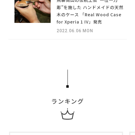
飛騨高山の伝統工芸“一位一刀
#2022 春ドラマ
NEWS
#チェア
彫”を施した ハンドメイドの天然
#IDÉE
#岡崎製材
#木図鑑
#大川家具
木のケース 「Real Wood Case
#アダル
#石田ゆり子
#カリモク家具
#おすすめ
#タンスのゲン
ABOUT
for Xperia 1 IV」発売
#展示会
#大塚家具
#良品計画
2022.06.06 MON
#テーブル
#照明
#フェリシモ
CONTACT
#ニトリ
#オフィスチェア
#DINOS CORPORATION
#2022 秋ドラマ
#ACTUS
#2022 夏ドラマ
#unico
#波瑠
#河淳
#ソファ
#中村アン
#田中みな実
#コクヨ
#ファニタメ
#家具
利用規約
プライバシーポリシー
CLOSE
ランキング
COPYRIGHT © AZSQUARE. ALL RIGHTS RESERVED