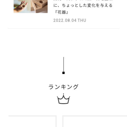
#チェア
#ヤマソロ
#MoMA
#コクヨ
#照明
#田中みな実
NEWS
に、ちょっとした変化を与える
#ACTUS
#ファニタメ
#アダル
#間宮祥太朗
『花器』
#IKEA
#コメリ
#unico
#IDÉE
ABOUT
2022.08.04 THU
#大塚家具
#DINOS CORPORATION
#河淳
#2022 春ドラマ
CONTACT
#中村アン
#インテリアスタイリングの法則
#ニトリ
#木図鑑
#家具
#サステナブル
#おすすめ
#ソファ
#フェリシモ
#2022 夏ドラマ
#インテリアの法則
#テーブル
ランキング
利用規約
プライバシーポリシー
CLOSE
COPYRIGHT © AZSQUARE. ALL RIGHTS RESERVED