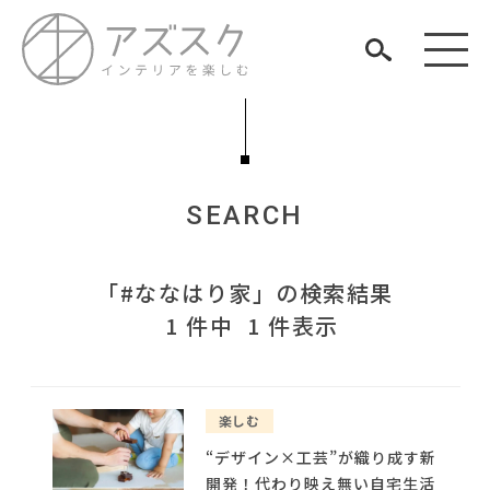
SEARCH
見つける
「#ななはり家」の検索結果
知る
TAG LIST
1 件中 1 件表示
楽しむ
#KEYUCA
#岸井ゆきの
#オフィスチェア
#岡崎製材
#タンスのゲン
#大川家具
#カリモク家具
#無印良品
#映画
#テレワーク
楽しむ
#材木屋のおやじとせがれ
#一枚板
#インダストリアルスタイル
#展示会
#良品計画
#関家具
#2022 秋ドラマ
ARCHIVE
“デザイン×工芸”が織り成す新
#インテリアコーディネート
#波瑠
#石田ゆり子
開発！代わり映え無い自宅生活