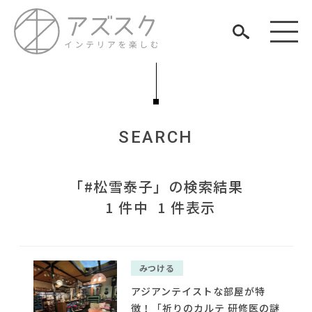
SEARCH
見つける
「#松雪泰子」の検索結果
知る
TAG LIST
1 件中 1 件表示
楽しむ
#2022 夏ドラマ
#大川家具
#映画
#チェア
#インテリアの法則
#unico
#中村アン
#石田ゆり子
#2022 春ドラマ
#無印良品
みつける
#大塚家具
#DINOS CORPORATION
#木図鑑
ARCHIVE
#おすすめ
アジアンテイストな部屋が特
#コメリ
#オフィスチェア
徴！「祈りのカルテ 研修医の謎