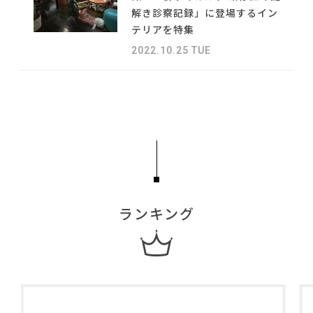
#ソファ
#IDÉE
#河淳
#波瑠
#間宮祥太朗
#カリモク家具
NEWS
#ヤマソロ
解き診察記録」に登場するイン
#インダストリアルスタイル
#タンスのゲン
#ファニタメ
テリアを特集
#テーブル
ABOUT
#良品計画
#サステナブル
#材木屋のおやじとせがれ
#一枚板
2022.10.25 TUE
#インテリアコーディネート
#フェリシモ
#KEYUCA
CONTACT
#インテリアスタイリングの法則
#関家具
#IKEA
#展示会
#照明
#アダル
#田中みな実
#ACTUS
#テレワーク
#MoMA
#岡崎製材
#ニトリ
#2022 秋ドラマ
#岸井ゆきの
#コクヨ
#家具
ランキング
利用規約
プライバシーポリシー
CLOSE
COPYRIGHT © AZSQUARE. ALL RIGHTS RESERVED