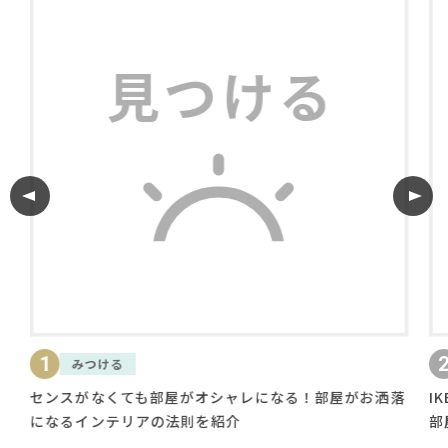
利用規約
プライバシーポリシー
COPYRIGHT © AZSQUARE. ALL RIGHTS RESERVED
1
2
みつける
知
センスがなくても部屋がオシャレになる！部屋がお洒落
IKEA
になるインテリアの法則を紹介
部屋をお