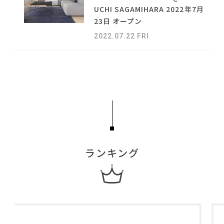
#ヤマソロ
#コクヨ
#石田ゆり子
#テーブル
#河淳
#間宮祥太朗
NEWS
UCHI SAGAMIHARA 2022年7月
#中村アン
#インテリアスタイリングの法則
23日 オープン
#タンスのゲン
#大塚家具
ABOUT
#無印良品
2022.07.22 FRI
#ファニタメ
#カリモク家具
#田中みな実
#フェリシモ
CONTACT
#DINOS CORPORATION
#2022 秋ドラマ
#インテリアコーディネート
#テレワーク
#2022 春ドラマ
#岡崎製材
#アダル
#ACTUS
#材木屋のおやじとせがれ
#インテリアの法則
#ソファ
#unico
#一枚板
#木図鑑
ランキング
利用規約
プライバシーポリシー
CLOSE
COPYRIGHT © AZSQUARE. ALL RIGHTS RESERVED