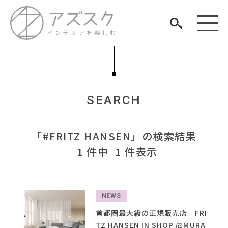
SEARCH
見つける
「#FRITZ HANSEN」の検索結果
知る
TAG LIST
1 件中 1 件表示
楽しむ
#ニトリ
#大川家具
#コメリ
#チェア
#IDÉE
#KEYUCA
#IKEA
#家具
#関家具
#波瑠
#おすすめ
#映画
#2022 夏ドラマ
NEWS
#岸井ゆきの
#展示会
#MoMA
#サステナブル
#照明
ARCHIVE
首都圏最大級の正規販売店 FRI
#良品計画
#インダストリアルスタイル
#オフィスチェア
TZ HANSEN IN SHOP @MURA