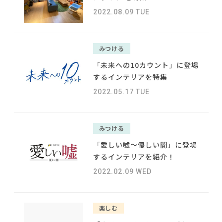
#おすすめ
NEWS
#2022 秋ドラマ
2022.08.09 TUE
#一枚板
#テレワーク
#ヤマソロ
#照明
#インテリアコーディネート
ABOUT
#アダル
#ファニタメ
#2022 夏ドラマ
#オフィスチェア
みつける
#ニトリ
#ACTUS
CONTACT
#MoMA
#unico
#コクヨ
「未来への10カウント」に登場
#大川家具
#家具
#インダストリアルスタイル
#石田ゆり子
#大塚家具
するインテリアを特集
#良品計画
#2022 春ドラマ
2022.05.17 TUE
#DINOS CORPORATION
#カリモク家具
#河淳
#関家具
#映画
#波瑠
#中村アン
#材木屋のおやじとせがれ
みつける
「愛しい嘘〜優しい闇」に登場
利用規約
プライバシーポリシー
するインテリアを紹介！
CLOSE
2022.02.09 WED
COPYRIGHT © AZSQUARE. ALL RIGHTS RESERVED
楽しむ