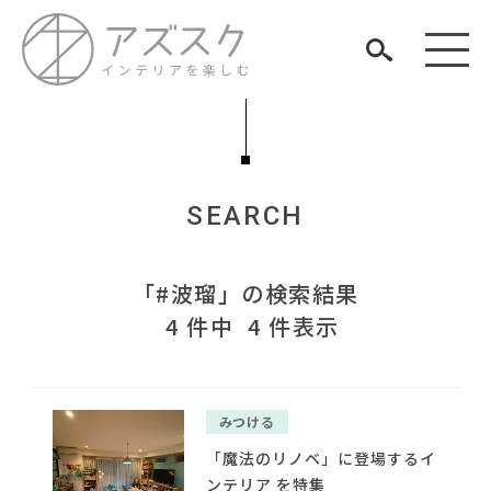
SEARCH
見つける
「#波瑠」の検索結果
知る
TAG LIST
4 件中 4 件表示
楽しむ
#IKEA
#ソファ
#サステナブル
#テーブル
#岸井ゆきの
#フェリシモ
#インテリアスタイリングの法則
#木図鑑
#KEYUCA
みつける
#コメリ
#IDÉE
#岡崎製材
#タンスのゲン
ARCHIVE
「魔法のリノベ」に登場するイ
#チェア
#田中みな実
#間宮祥太朗
#展示会
#インテリアの法則
#無印良品
ンテリア を特集