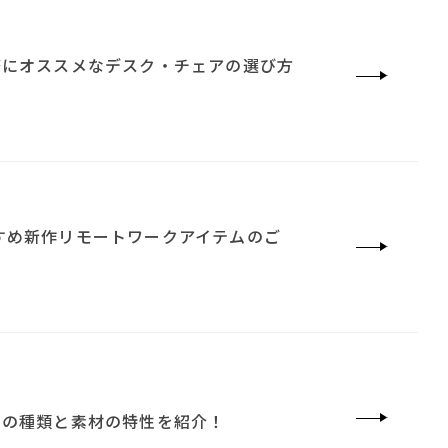
具
#2022 秋ドラマ
ングの法則
#田中みな実
#おすすめ
務にオススメなデスク・チェアの選び方
崎製材
#コクヨ
ァ
#関家具
おすすめ新作リモートワークアイテムのご
クの種類と素材の特性を紹介！