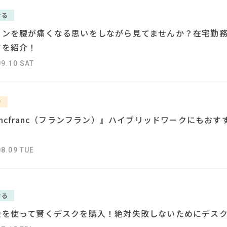
#タンスのゲン
#2022 夏ドラマ
#テレワーク
#家
#2022 春ドラマ
#インテリアスタイリ
ける
#ニトリ
コンを腰が痛くなる思いをしながら見てませんか？在宅勤
#IKEA
#材木屋のおやじとせがれ
#一枚板
#石田ゆり子
#岡
#インテリアコーディネート
#映画
#ソフ
ツを紹介！
#波瑠
#岸井ゆきの
09.10 SAT
CLOSE
む
ancfranc（フランフラン）』ハイブリッドワークにも
08.09 TUE
ける
金を使って賢くデスクを購入！絶対失敗しないためにデス