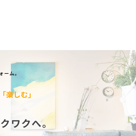
ォーム。
「楽しむ」
ワ
ク
ワ
ク
へ。