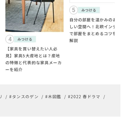
5
1
みつける
みつける
自分の部屋を温かみのある優
センスがなくても部屋がオシ
しい空間へ！北欧インテリア
ャレになる！部屋がお洒落に
で部屋をまとめるコツを徹底
なるインテリアの法則を紹介
解説
リ
/
#タンスのゲン
/
#木図鑑
/
#2022 春ドラマ
/