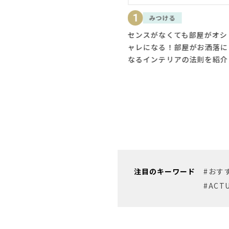
1
2
みつける
知る
優
センスがなくても部屋がオシ
IKEAやニトリの照明で部屋
ア
ャレになる！部屋がお洒落に
お洒落にしよう！照明で部屋
底
なるインテリアの法則を紹介
をおしゃれに彩るテクニック
を解説
注目のキーワード
#おす
#ACT