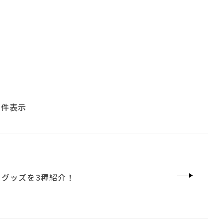
 件表示
#大塚家具
グッズを3種紹介！
#良品計画
MoMA
#フェリシモ
NOS CORPORATION
ico
#インテリアの法則