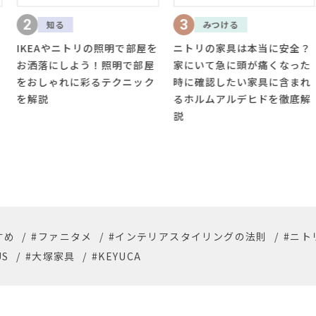
3
みつける
を
ニトリの家具は本当に安全？
家にいて急に頭が痛くなった
時に確認したい家具に含まれ
4
みつける
るホルムアルデヒドを徹底解
説
【家具を買い替えたい人必
見】家具5大産地とは？産地
の特徴と代表的な家具メーカ
ーを紹介
すめ
/
#ファニタメ
/
#インテリアスタイリングの法則
/
#ニト
US
/
#大塚家具
/
#KEYUCA