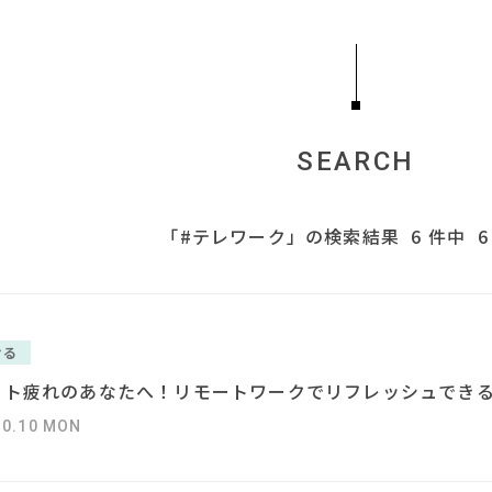
SEARCH
「#テレワーク」の検索結果
6 件中 6
TAG LIST
ける
#ファニタメ
ート疲れのあなたへ！リモートワークでリフレッシュできる
#大川家具
#展示会
#チェア
#IDÉE
#照明
#木図鑑
#ACTUS
#ヤマソロ
#コメリ
#
10.10 MON
#カリモク家具
#KEYUCA
#DI
#オフィスチェア
#テーブル
#間宮祥太朗
#中村アン
#無印良品
#un
#インダストリアルスタイル
#サステナブル
#アダル
#河淳