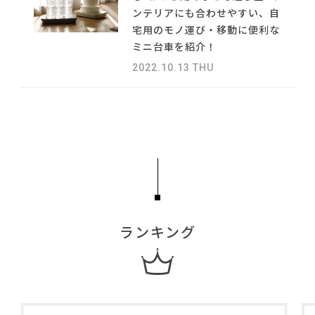
#大塚家具
NEWS
ンテリアにも合わせやすい、自
#大川家具
#照明
#サステナブル
宅用のモノ運び・移動に便利な
#ニトリ
#MoMA
#良品計画
#岡崎製材
#中村アン
ABOUT
ミニ台車を紹介！
#DINOS CORPORATION
#波瑠
#ファニタメ
2022.10.13 THU
#石田ゆり子
#フェリシモ
#コクヨ
CONTACT
#インテリアの法則
#カリモク家具
#岸井ゆきの
#タンスのゲン
#テレワーク
#ソファ
#河淳
#木図鑑
#家具
#unico
#映画
#無印良品
#おすすめ
#ACTUS
#IKEA
#間宮祥太朗
#インダストリアルスタイル
#テーブル
#一枚板
利用規約
プライバシーポリシー
CLOSE
ランキング
COPYRIGHT © AZSQUARE. ALL RIGHTS RESERVED