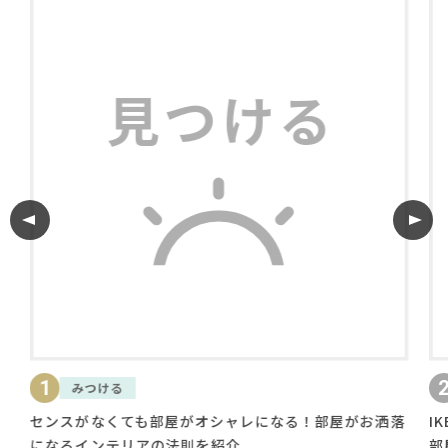
利用規約
プライバシーポリシー
COPYRIGHT © AZSQUARE. ALL RIGHTS RESERVED
2
る
知る
くても部屋がオシャレになる！部屋がお洒落
IKEAやニトリの
テリアの法則を紹介
部屋をおしゃれに