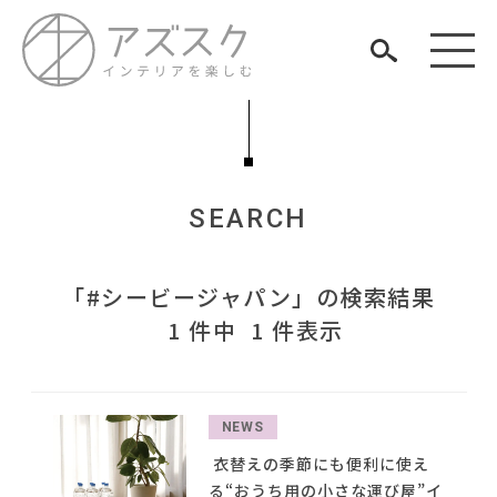
SEARCH
見つける
「#シービージャパン」の検索結果
知る
TAG LIST
1 件中 1 件表示
楽しむ
#チェア
#ヤマソロ
#展示会
#IDÉE
#オフィスチェア
#2022 春ドラマ
#2022 秋ドラマ
#KEYUCA
#コメリ
NEWS
#インテリアコーディネート
#関家具
#アダル
ARCHIVE
衣替えの季節にも便利に使え
#2022 夏ドラマ
#材木屋のおやじとせがれ
#田中みな実
#インテリアスタイリングの法則
る“おうち用の小さな運び屋”イ