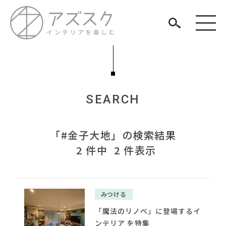
SEARCH
見つける
「#金子大地」の検索結果
知る
TAG LIST
2 件中 2 件表示
楽しむ
#ACTUS
#材木屋のおやじとせがれ
#中村アン
#ファニタメ
#チェア
#一枚板
#DINOS CORPORATION
#コクヨ
みつける
#2022 夏ドラマ
#コメリ
#家具
#アダル
#岸井ゆきの
ARCHIVE
#おすすめ
「魔法のリノベ」に登場するイ
#展示会
#サステナブル
#オフィスチェア
ンテリア を特集