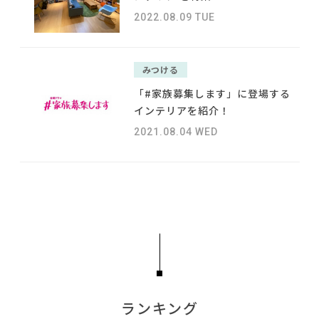
#タンスのゲン
#テーブル
NEWS
#インテリアスタイリングの法則
2022.08.09 TUE
#テレワーク
#ソファ
#波瑠
#間宮祥太朗
ABOUT
#大塚家具
#大川家具
#IKEA
#IDÉE
#フェリシモ
#ニトリ
みつける
#ヤマソロ
#unico
#石田ゆり子
CONTACT
#照明
#木図鑑
「#家族募集します」に登場する
#映画
#田中みな実
#インダストリアルスタイル
#KEYUCA
インテリアを紹介！
#インテリアの法則
#河淳
#MoMA
#関家具
#インテリアコーディネート
2021.08.04 WED
#無印良品
#2022 秋ドラマ
#岡崎製材
#カリモク家具
#2022 春ドラマ
#良品計画
利用規約
プライバシーポリシー
CLOSE
COPYRIGHT © AZSQUARE. ALL RIGHTS RESERVED
ランキング