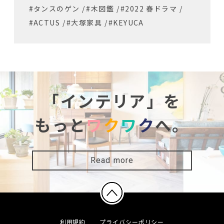
#タンスのゲン
/
#木図鑑
/
#2022 春ドラマ
/
#ACTUS
/
#大塚家具
/
#KEYUCA
「インテリア」を
もっと
ワ
ク
ワ
ク
へ。
Read more
利用規約
プライバシーポリシー