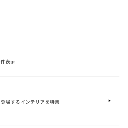
 件表示
022 秋ドラマ
に登場するインテリアを特集
すすめ
#ACTUS
#アダル
#コメリ
コクヨ
#テーブル
#照明