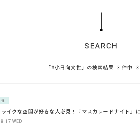
SEARCH
「#小日向文世」の検索結果
3 件中 3
TAG LIST
ける
#IKEA
#良品計画
#2
ルライクな空間が好きな人必見！『マスカレードナイト』
IDÉE
#岸井ゆきの
#石田ゆり子
#河淳
#中村アン
#2022 春ドラマ
#お
#テレワーク
#無印良品
08.17 WED
#ニトリ
#関家具
#ソファ
#岡崎製材
#材木屋のおやじとせがれ
#
#インテリアコーディネート
#田中みな実