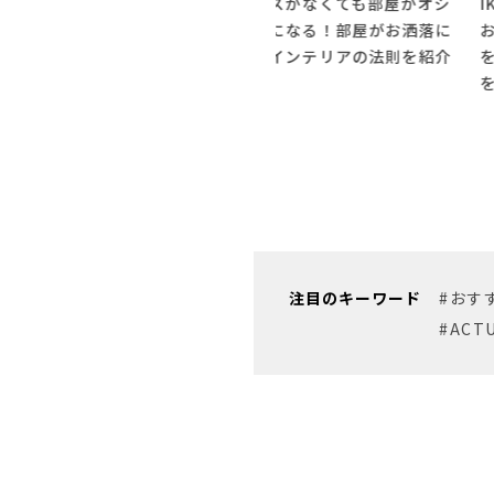
優
センスがなくても部屋がオシ
IKEAやニトリの照明で部屋
ア
ャレになる！部屋がお洒落に
お洒落にしよう！照明で部屋
底
なるインテリアの法則を紹介
をおしゃれに彩るテクニック
を解説
注目のキーワード
#おす
#ACT