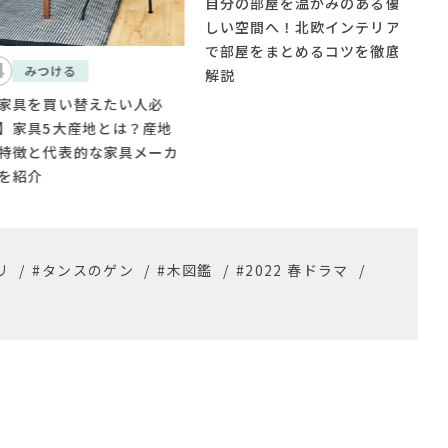
自分の部屋を温かみのある優
センスがなくても部屋がオシ
しい空間へ！北欧インテリア
ャレになる！部屋がお洒落に
で部屋をまとめるコツを徹底
なるインテリアの法則を紹介
解説
リ
/
#タンスのゲン
/
#木図鑑
/
#2022 春ドラマ
/