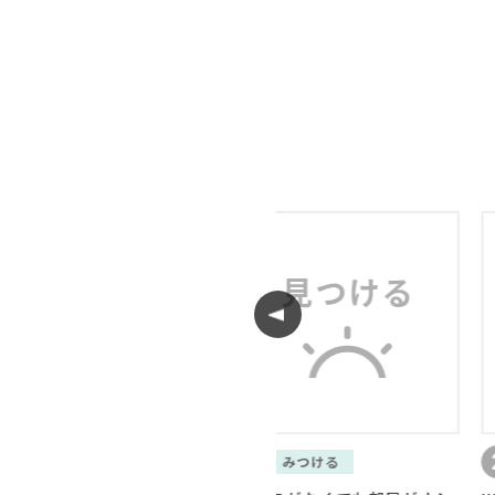
1
2
みつける
知る