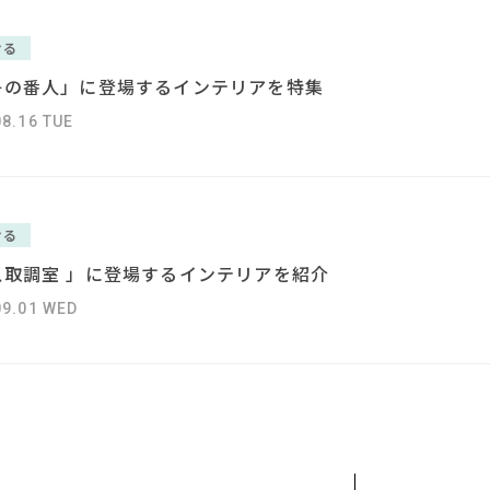
#インテリアスタイリングの法則
#カリモク家
#タ
#展示会
#インダストリアルスタイル
#間宮祥太朗
#サステナブル
ける
#ファニタメ
#大川家具
#オフィスチェア
#波瑠
#フェリシモ
争の番人」に登場するインテリアを特集
#KEYUCA
#大塚家具
#インテリアの法則
#映画
#チェア
#家具
#DINOS CORPORATION
#2022 夏
08.16 TUE
CLOSE
ける
急取調室 」に登場するインテリアを紹介
09.01 WED