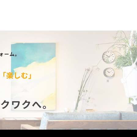
ォーム。
「楽しむ」
ワ
ク
ワ
ク
へ。