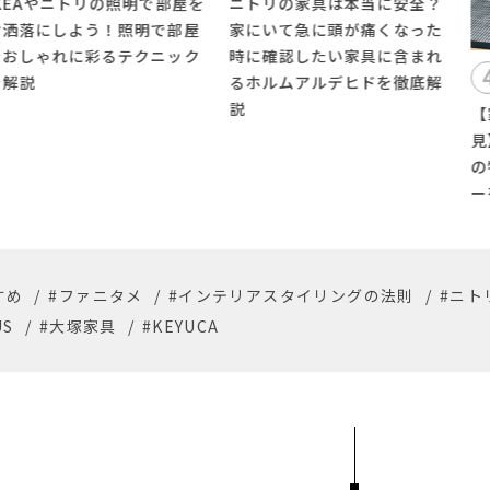
を
ニトリの家具は本当に安全？
家にいて急に頭が痛くなった
時に確認したい家具に含まれ
4
みつける
るホルムアルデヒドを徹底解
説
【家具を買い替えたい人必
見】家具5大産地とは？産地
の特徴と代表的な家具メーカ
ーを紹介
すめ
/
#ファニタメ
/
#インテリアスタイリングの法則
/
#ニト
US
/
#大塚家具
/
#KEYUCA