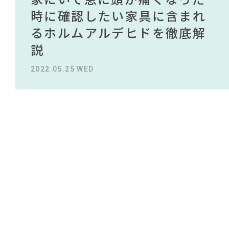
#KEYUCA
#ACTUS
#ヤマソロ
NEWS
#岸井ゆきの
買える有名デザイナーがデザ
されている理由を徹底解
時に確認したい家具に含まれ
タイルから定番スタイルまで
買える有名デザイナーがデザ
されている理由を徹底解
#無印良品
#IKEA
#unico
#中村アン
#照明
#ニトリ
インしたインテリアを一挙紹
説！！
るホルムアルデヒドを徹底解
紹介！おすすめインテリアス
インしたインテリアを一挙紹
説！！
#インテリアコーディネート
ABOUT
#ファニタメ
#良品計画
介
説
タイル18選
介
#材木屋のおやじとせがれ
2023.09.27 WED
2023.09.27 WED
#DINOS CORPORATION
#映画
CONTACT
#2022 秋ドラマ
#2022 夏ドラマ
#テーブル
2022.10.24 MON
2022.05.25 WED
2023.09.23 SAT
2022.10.24 MON
#コメリ
#アダル
#サステナブル
#コクヨ
#田中みな実
#大塚家具
#大川家具
#河淳
#タンスのゲン
#ソファ
#チェア
#家具
#MoMA
#フェリシモ
#石田ゆり子
#オフィスチェア
#波瑠
#岡崎製材
#カリモク家具
利用規約
プライバシーポリシー
CLOSE
COPYRIGHT © AZSQUARE. ALL RIGHTS RESERVED