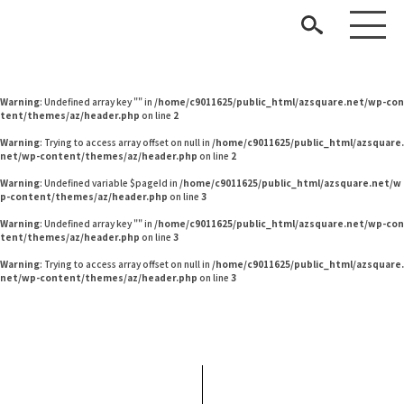
Warning
: Undefined variable $pageId in
/home/c9011625/public_html/azsquare.net/w
p-content/themes/az/header.php
on line
2
Warning
: Undefined variable $pageId in
/home/c9011625/public_html/azsquare.net/w
p-content/themes/az/header.php
on line
2
Warning
: Undefined array key "" in
/home/c9011625/public_html/azsquare.net/wp-con
tent/themes/az/header.php
on line
2
Warning
: Trying to access array offset on null in
/home/c9011625/public_html/azsquare.
net/wp-content/themes/az/header.php
on line
2
Warning
: Undefined variable $pageId in
/home/c9011625/public_html/azsquare.net/w
p-content/themes/az/header.php
on line
3
見つける
Warning
: Undefined array key "" in
/home/c9011625/public_html/azsquare.net/wp-con
tent/themes/az/header.php
on line
3
知る
TAG LIST
Warning
: Trying to access array offset on null in
/home/c9011625/public_html/azsquare.
net/wp-content/themes/az/header.php
on line
3
楽しむ
#KEYUCA
#MoMA
#コクヨ
#インテリアの法則
#インテリアスタイリングの法則
#無印良品
#ヤマソロ
#IKEA
#田中みな実
ARCHIVE
#2022 春ドラマ
#良品計画
#河淳
#アダル