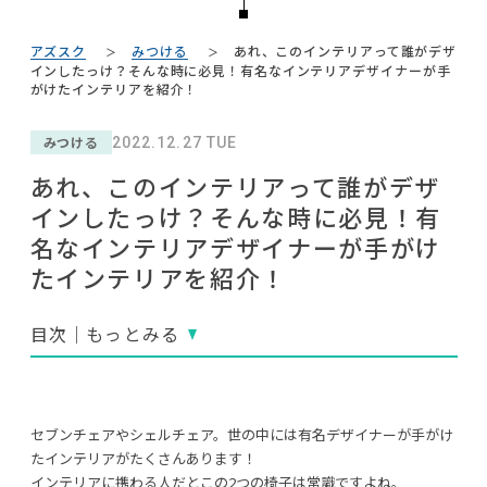
#ファニタメ
#2022 夏ドラマ
#大川家具
NEWS
#unico
#展示会
#ソファ
#照明
#間宮祥太朗
#タンスのゲン
アズスク
みつける
あれ、このインテリアって誰がデザ
#波瑠
#カリモク家具
#サステナブル
ABOUT
インしたっけ？そんな時に必見！有名なインテリアデザイナーが手
#木図鑑
がけたインテリアを紹介！
#一枚板
#インダストリアルスタイル
#中村アン
#家具
#映画
#岸井ゆきの
#フェリシモ
CONTACT
#インテリアコーディネート
#テレワーク
みつける
2022.12.27 TUE
#材木屋のおやじとせがれ
#オフィスチェア
#2022 秋ドラマ
#DINOS CORPORATION
あれ、このインテリアって誰がデザ
#大塚家具
#チェア
#岡崎製材
#テーブル
インしたっけ？そんな時に必見！有
#おすすめ
#ACTUS
#IDÉE
#石田ゆり子
名なインテリアデザイナーが手がけ
#ニトリ
#関家具
#コメリ
たインテリアを紹介！
目次｜もっとみる
利用規約
プライバシーポリシー
CLOSE
COPYRIGHT © AZSQUARE. ALL RIGHTS RESERVED
セブンチェアやシェルチェア。世の中には有名デザイナーが手がけ
たインテリアがたくさんあります！
インテリアに携わる人だとこの2つの椅子は常識ですよね。