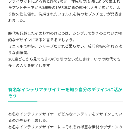
プライウッドによる背と座の3次元一体成形の成功によって生まれ
たアントチェアから3年後の1955年に背の部分は大きく広がり、よ
り耐久性に優れ、洗練されたフォルムを持つセブンチェアが発表さ
れました。
時代も超越したその魅力のひとつは、シンプルで飽きのこない究極
的なデザインにあると言えるでしょう。
ミニマルで軽快、シャープだけれど柔らかい、成形合板の流れるよ
うな曲線美。
360度どこから見ても非の打ち所のない美しさは、いつの時代でも
多くの人々を魅了します
有名なインテリアデザイナーを知り自分のデザインに活か
そう
有名なインテリアデザイナーがどんなインテリアをデザインしてい
るのかを紹介しました。
有名なインテリアデザイナーにはそれぞれ得意な素材やデザインの