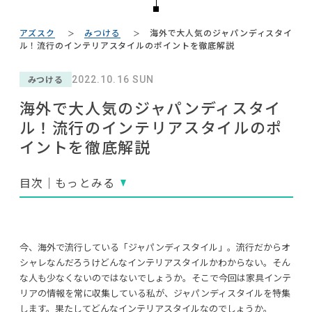
#インテリアコーディネート
#インテリアスタイリングの法則
NEWS
#大川家具
#映画
#2022 秋ドラマ
アズスク
みつける
海外で大人気のジャパンディスタイ
#田中みな実
#ファニタメ
ABOUT
ル！流行のインテリアスタイルのポイントを徹底解説
#関家具
#チェア
#良品計画
#ヤマソロ
#無印良品
#unico
#2022 春ドラマ
CONTACT
みつける
2022.10.16 SUN
#DINOS CORPORATION
海外で大人気のジャパンディスタイ
#オフィスチェア
#コメリ
#家具
#中村アン
#一枚板
#石田ゆり子
ル！流行のインテリアスタイルのポ
#ニトリ
#インテリアの法則
#間宮祥太朗
イントを徹底解説
#展示会
#ソファ
#テレワーク
#フェリシモ
#材木屋のおやじとせがれ
目次｜もっとみる
利用規約
プライバシーポリシー
CLOSE
今、海外で流行している「ジャパンディスタイル」。流行だからオ
COPYRIGHT © AZSQUARE. ALL RIGHTS RESERVED
シャレなんだろうけどんなインテリアスタイルかわからない。そん
な人も少なくないのではないでしょうか。そこで今回は家具インテ
リアの情報を常に収集している私が、ジャパンディスタイルを特集
します。果たしてどんなインテリアスタイルなのでしょうか。