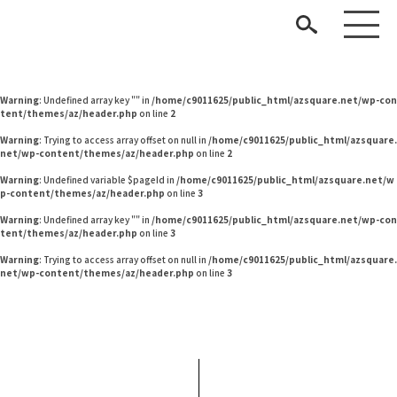
Warning
: Undefined variable $pageId in
/home/c9011625/public_html/azsquare.net/w
p-content/themes/az/header.php
on line
2
Warning
: Undefined variable $pageId in
/home/c9011625/public_html/azsquare.net/w
p-content/themes/az/header.php
on line
2
Warning
: Undefined array key "" in
/home/c9011625/public_html/azsquare.net/wp-con
tent/themes/az/header.php
on line
2
Warning
: Trying to access array offset on null in
/home/c9011625/public_html/azsquare.
net/wp-content/themes/az/header.php
on line
2
Warning
: Undefined variable $pageId in
/home/c9011625/public_html/azsquare.net/w
p-content/themes/az/header.php
on line
3
見つける
Warning
: Undefined array key "" in
/home/c9011625/public_html/azsquare.net/wp-con
tent/themes/az/header.php
on line
3
知る
TAG LIST
Warning
: Trying to access array offset on null in
/home/c9011625/public_html/azsquare.
net/wp-content/themes/az/header.php
on line
3
楽しむ
#タンスのゲン
#ACTUS
#大塚家具
#2022 夏ドラマ
#照明
#テーブル
#岡崎製材
#サステナブル
#KEYUCA
#おすすめ
#IKEA
#波瑠
#IDÉE
#木図鑑
#インダストリアルスタイル
#コクヨ
#河淳
#アダル
ARCHIVE
#MoMA
#岸井ゆきの
#カリモク家具