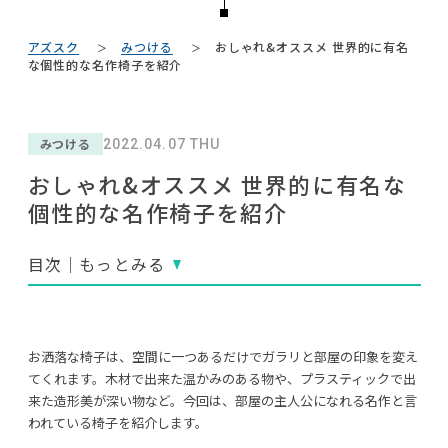
#DINOS CORPORATION
NEWS
#関家具
#2022 夏ドラマ
#間宮祥太朗
#石田ゆり子
#良品計画
#ヤマソロ
#unico
#アダル
#河淳
アズスク
みつける
おしゃれ&オススメ 世界的に有名
#大川家具
#MoMA
ABOUT
な個性的な名作椅子を紹介
#インダストリアルスタイル
#ACTUS
#インテリアコーディネート
#波瑠
#ニトリ
#タンスのゲン
CONTACT
#2022 春ドラマ
#木図鑑
#IKEA
みつける
2022.04.07 THU
#大塚家具
#インテリアの法則
#岡崎製材
おしゃれ&オススメ 世界的に有名な
#無印良品
#家具
#フェリシモ
#コクヨ
#カリモク家具
個性的な名作椅子を紹介
#ファニタメ
#映画
#中村アン
#照明
#テーブル
#チェア
#サステナブル
目次｜もっとみる
利用規約
プライバシーポリシー
CLOSE
お洒落な椅子は、空間に一つあるだけでガラリと部屋の印象を変え
COPYRIGHT © AZSQUARE. ALL RIGHTS RESERVED
てくれます。木材で出来た温かみのある物や、プラスティックで出
来た造形美が深い物など。今回は、部屋の主人公になれる名作と言
われている椅子を紹介します。