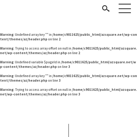
Warning
: Undefined variable $pageId in
/home/c9011625/public_html/azsquare.net/w
p-content/themes/az/header.php
on line
2
Warning
: Undefined variable $pageId in
/home/c9011625/public_html/azsquare.net/w
p-content/themes/az/header.php
on line
2
Warning
: Undefined array key "" in
/home/c9011625/public_html/azsquare.net/wp-con
tent/themes/az/header.php
on line
2
Warning
: Trying to access array offset on null in
/home/c9011625/public_html/azsquare.
net/wp-content/themes/az/header.php
on line
2
Warning
: Undefined variable $pageId in
/home/c9011625/public_html/azsquare.net/w
p-content/themes/az/header.php
on line
3
見つける
Warning
: Undefined array key "" in
/home/c9011625/public_html/azsquare.net/wp-con
tent/themes/az/header.php
on line
3
知る
TAG LIST
Warning
: Trying to access array offset on null in
/home/c9011625/public_html/azsquare.
net/wp-content/themes/az/header.php
on line
3
楽しむ
#KEYUCA
#展示会
#ソファ
#岸井ゆきの
#2022 秋ドラマ
#材木屋のおやじとせがれ
#一枚板
#テレワーク
#インテリアスタイリングの法則
ARCHIVE
#コメリ
#オフィスチェア
#田中みな実
#IDÉE
#おすすめ