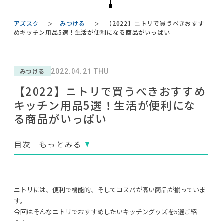
#田中みな実
NEWS
#2022 秋ドラマ
#大川家具
#チェア
#ACTUS
#テレワーク
#unico
#家具
アズスク
みつける
【2022】ニトリで買うべきおすす
#おすすめ
ABOUT
めキッチン用品5選！生活が便利になる商品がいっぱい
#インテリアコーディネート
#木図鑑
#KEYUCA
#サステナブル
CONTACT
#ファニタメ
#タンスのゲン
#コメリ
みつける
2022.04.21 THU
#良品計画
#IKEA
#映画
#中村アン
#コクヨ
#2022 春ドラマ
【2022】ニトリで買うべきおすすめ
#材木屋のおやじとせがれ
#大塚家具
#ニトリ
#MoMA
#関家具
キッチン用品5選！生活が便利にな
#河淳
#無印良品
#波瑠
る商品がいっぱい
目次｜もっとみる
利用規約
プライバシーポリシー
CLOSE
COPYRIGHT © AZSQUARE. ALL RIGHTS RESERVED
ニトリには、便利で機能的、そしてコスパが高い商品が揃っていま
す。
今回はそんなニトリでおすすめしたいキッチングッズを5選ご紹