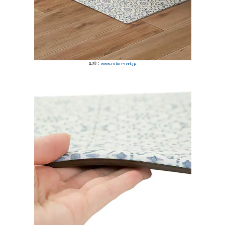
出典：
www.nitori-net.jp