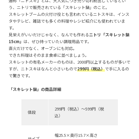
通称『ニトスキ』とは、大人気につき売り切れ続出しているとい
う、ニトリで販売されている「スキレット鍋」のこと。
スキレットブームの火付け役とも言われているニトスキは、インス
タやテレビ、雑誌でも多くの料理やレシピ紹介にも使われていま
す。
見栄えがいいだけじゃなく、なんでも作れる
ニトリ「スキレット鍋
15cm」
は、ぜひ持っていたい調理用品です。
直火だけでなく、オーブンにも対応。
できた料理はそのまま食卓に並べましょう。
スキレットの有名メーカーのものは、2000円以上するものが多いで
すが、ニトスキはなんと小さいもので
299円（税込）
で手に入るの
で驚きです。
「スキレット鍋」の商品詳細
299円（税込）〜599円（税
値段
込）
幅25.5×奥行15.7×高さ
サイズ