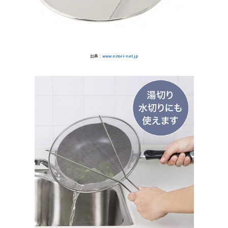
出典：
www.nitori-net.jp