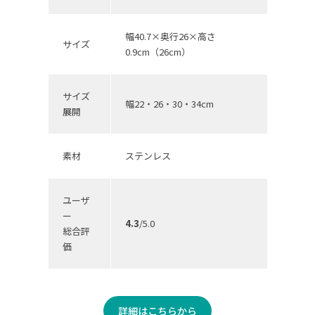
幅40.7×奥行26×高さ
サイズ
0.9cm（26cm）
サイズ
幅22・26・30・34cm
展開
素材
ステンレス
ユーザ
ー
4.3
/5.0
総合評
価
詳細はこちらから