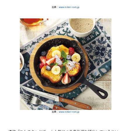
出典：
www.
nitori-net.jp
出典：
www.
nitori-net.jp