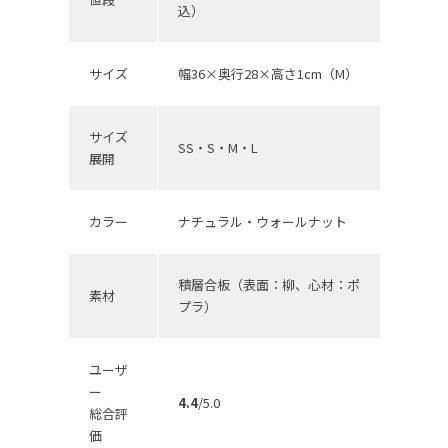
込）
サイズ
幅36×奥行28×高さ1cm（M）
サイズ
SS・S・M・L
展開
カラー
ナチュラル・ウォールナット
積層合板（表面：柳、心材：ポ
素材
プラ）
ユーザ
ー
4.4
/5.0
総合評
価