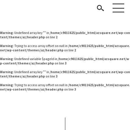
Warning
: Undefined variable $pageId in
/home/c9011625/public_html/azsquare.net/w
p-content/themes/az/header.php
on line
2
Warning
: Undefined variable $pageId in
/home/c9011625/public_html/azsquare.net/w
p-content/themes/az/header.php
on line
2
Warning
: Undefined array key "" in
/home/c9011625/public_html/azsquare.net/wp-con
tent/themes/az/header.php
on line
2
Warning
: Trying to access array offset on null in
/home/c9011625/public_html/azsquare.
net/wp-content/themes/az/header.php
on line
2
Warning
: Undefined variable $pageId in
/home/c9011625/public_html/azsquare.net/w
p-content/themes/az/header.php
on line
3
見つける
Warning
: Undefined array key "" in
/home/c9011625/public_html/azsquare.net/wp-con
tent/themes/az/header.php
on line
3
知る
TAG LIST
Warning
: Trying to access array offset on null in
/home/c9011625/public_html/azsquare.
net/wp-content/themes/az/header.php
on line
3
楽しむ
#岸井ゆきの
#インダストリアルスタイル
#フェリシモ
#ヤマソロ
#インテリアスタイリングの法則
#DINOS CORPORATION
#テーブル
#間宮祥太朗
#展示会
#2022 夏ドラマ
#IDÉE
#岡崎製材
#照明
ARCHIVE
#一枚板
#石田ゆり子
#アダル
#オフィスチェア
#カリモク家具
#インテリアの法則
#ソファ