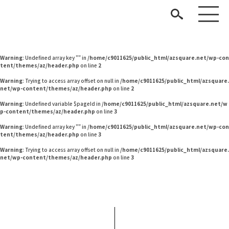
Warning
: Undefined variable $pageId in
/home/c9011625/public_html/azsquare.net/w
p-content/themes/az/header.php
on line
2
Warning
: Undefined variable $pageId in
/home/c9011625/public_html/azsquare.net/w
p-content/themes/az/header.php
on line
2
Warning
: Undefined array key "" in
/home/c9011625/public_html/azsquare.net/wp-con
tent/themes/az/header.php
on line
2
Warning
: Trying to access array offset on null in
/home/c9011625/public_html/azsquare.
net/wp-content/themes/az/header.php
on line
2
Warning
: Undefined variable $pageId in
/home/c9011625/public_html/azsquare.net/w
p-content/themes/az/header.php
on line
3
見つける
Warning
: Undefined array key "" in
/home/c9011625/public_html/azsquare.net/wp-con
tent/themes/az/header.php
on line
3
知る
TAG LIST
Warning
: Trying to access array offset on null in
/home/c9011625/public_html/azsquare.
net/wp-content/themes/az/header.php
on line
3
楽しむ
#おすすめ
#IKEA
#河淳
#IDÉE
#岡崎製材
#テーブル
#木図鑑
#unico
#映画
#無印良品
#石田ゆり子
#2022 春ドラマ
#チェア
#関家具
#一枚板
#インテリアの法則
#照明
ARCHIVE
#DINOS CORPORATION
#大川家具
#中村アン