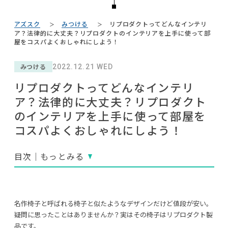
#インテリアコーディネート
#MoMA
#間宮祥太朗
#タンスのゲン
NEWS
#アダル
#サステナブル
#大塚家具
アズスク
みつける
リプロダクトってどんなインテリ
#2022 夏ドラマ
#フェリシモ
ABOUT
ア？法律的に大丈夫？リプロダクトのインテリアを上手に使って部
#コメリ
#材木屋のおやじとせがれ
#インダストリアルスタイル
屋をコスパよくおしゃれにしよう！
#KEYUCA
#ニトリ
#田中みな実
#オフィスチェア
CONTACT
#ACTUS
#家具
#展示会
みつける
#カリモク家具
2022.12.21 WED
#岸井ゆきの
#インテリアスタイリングの法則
リプロダクトってどんなインテリ
#ソファ
#2022 秋ドラマ
#ヤマソロ
#コクヨ
#ファニタメ
ア？法律的に大丈夫？リプロダクト
#テレワーク
#良品計画
#波瑠
のインテリアを上手に使って部屋を
コスパよくおしゃれにしよう！
目次｜もっとみる
CLOSE
利用規約
プライバシーポリシー
COPYRIGHT © AZSQUARE. ALL RIGHTS RESERVED
名作椅子と呼ばれる椅子と似たようなデザインだけど値段が安い。
疑問に思ったことはありませんか？実はその椅子はリプロダクト製
品です。