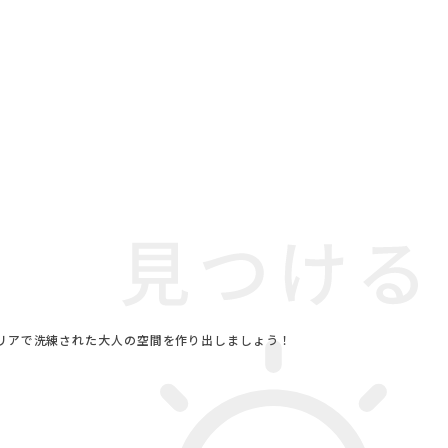
テリアで洗練された大人の空間を作り出しましょう！
#ソファ
#映画
テナブル
#テレワーク
波瑠
#IDÉE
022 秋ドラマ
#中村アン
すめ
#KEYUCA
#照明