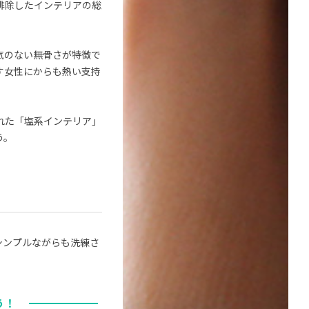
排除したインテリアの総
気のない無骨さが特徴で
す女性にからも熱い支持
れた「塩系インテリア」
う。
シンプルながらも洗練さ
う！