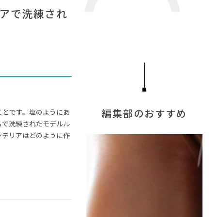
RPORATION
#石田ゆり子
リアで洗練され
ネート
#2022 夏ドラマ
タメ
#MoMA
#田中みな実
のおやじとせがれ
編集部のおすすめ
ことです。塩のようにあ
るで洗練されたモデルル
ンテリアはどのように作