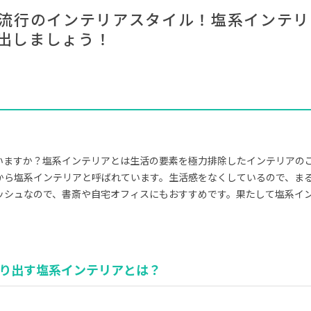
#木図鑑
#大川家具
#無印良品
#IKEA
#DINOS CO
で流行のインテリアスタイル！塩系インテ
#インテリアの法則
#インテリアコーディ
#テーブル
#河淳
出しましょう！
#ファニ
#間宮祥太朗
#インダストリアルスタイル
#フェリシモ
#アダル
#タンスのゲン
#大塚家具
#一枚板
#岡崎製材
#材木屋
CLOSE
いますか？塩系インテリアとは生活の要素を極力排除したインテリアの
から塩系インテリアと呼ばれています。生活感をなくしているので、ま
ッシュなので、書斎や自宅オフィスにもおすすめです。果たして塩系イ
り出す塩系インテリアとは？