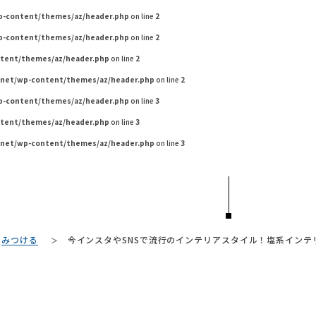
wp-content/themes/az/header.php
on line
2
wp-content/themes/az/header.php
on line
2
ntent/themes/az/header.php
on line
2
.net/wp-content/themes/az/header.php
on line
2
wp-content/themes/az/header.php
on line
3
ntent/themes/az/header.php
on line
3
.net/wp-content/themes/az/header.php
on line
3
TAG LIST
みつける
今インスタやSNSで流行のインテリアスタイル！塩系イン
#ニトリ
#関家具
#良品計画
#展示会
#カリモク家具
#サス
#unico
#チェア
#ヤマソロ
#コメリ
#オフィスチェア
#コクヨ
#
#インテリアスタイリングの法則
#家具
#2
#ACTUS
#2022 春ドラマ
#おす
#岸井ゆきの