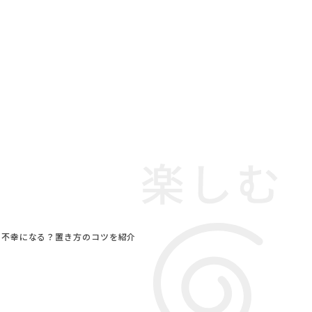
ら不幸になる？置き方のコツを紹介
#チェア
#アダル
ドラマ
#テレワーク
#一枚板
CORPORATION
#木図鑑
#ソファ
ル