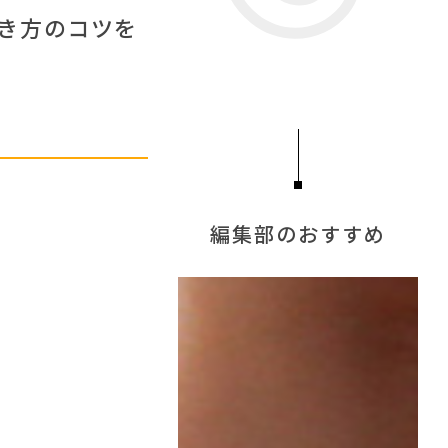
#コメリ
き方のコツを
ÉE
#中村アン
#タンスのゲン
#インテリアの法則
ル
編集部のおすすめ