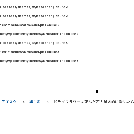
wp-content/themes/az/header.php
on line
2
wp-content/themes/az/header.php
on line
2
ntent/themes/az/header.php
on line
2
.net/wp-content/themes/az/header.php
on line
2
wp-content/themes/az/header.php
on line
3
ntent/themes/az/header.php
on line
3
.net/wp-content/themes/az/header.php
on line
3
TAG LIST
アズスク
楽しむ
ドライフラワーは死んだ花！風水的に置いた
#大塚家具
#間宮祥太朗
#フェリシモ
#照明
#材木屋のおやじとせがれ
#ACTUS
#インテリアコーディネート
#2022 秋
#KEYUCA
#大川家具
#映画
#DINOS 
#河淳
#岸井ゆきの
#ファニタメ
#無印良品
#田中みな実
#インダストリアルスタイ