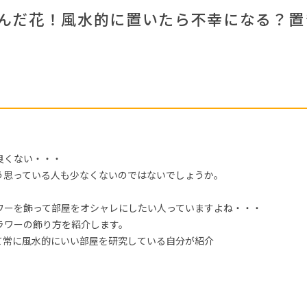
#ニトリ
#2022 春ドラマ
#unico
んだ花！風水的に置いたら不幸になる？置
#カリモク家具
#ID
#おすすめ
#IKEA
#良品計画
#関家具
#MoMA
#波瑠
#ヤマソロ
#展示会
#家具
#石田ゆり子
#テーブル
#インテリアスタイリングの法則
#サステナブ
#2022 夏ドラマ
#オフィスチェア
#岡崎製材
#コクヨ
CLOSE
良くない・・・
う思っている人も少なくないのではないでしょうか。
ワーを飾って部屋をオシャレにしたい人っていますよね・・・
ラワーの飾り方を紹介します。
て常に風水的にいい部屋を研究している自分が紹介