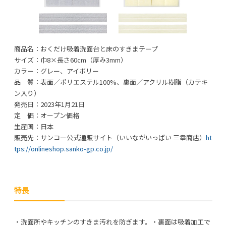
商品名：おくだけ吸着洗面台と床のすきまテープ
サイズ：巾8×長さ60cm（厚み3mm）
カラー：グレー、アイボリー
品 質：表面／ポリエステル100%、裏面／アクリル樹脂（カテキ
ン入り）
発売日：2023年1月21日
定 価：オープン価格
生産国：日本
販売先：サンコー公式通販サイト（いいながいっぱい 三幸商店）
ht
tps://onlineshop.sanko-gp.co.jp/
特長
・洗面所やキッチンのすきま汚れを防ぎます。・裏面は吸着加工で