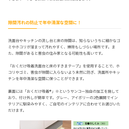
隙間汚れの防止で年中清潔な空間に！
利用規約
プライバシーポリシー
洗面台やキッチンの流し台と床の隙間は、知らないうちに細かなゴ
COPYRIGHT © AZSQUARE. ALL RIGHTS RESERVED
ミやホコリが溜まって汚れやすく、掃除もしづらい場所です。ま
た、隙間があると害虫の住み家となる可能性も高いです。
『おくだけ吸着洗面台と床のすきまテープ』を使用することで、ホ
コリやゴミ、害虫が隙間に入らないよう未然に防ぎ、洗面所やキッ
チンを年中清潔な空間に保つことができます。
裏面には「おくだけ吸着®」※というサンコー独自の加工を施して
おり、付け外しが簡単です。グレー、アイボリーの2色展開でイン
テリアに馴染みやすく、ご自宅のインテリアに合わせてお選びいた
だけます。