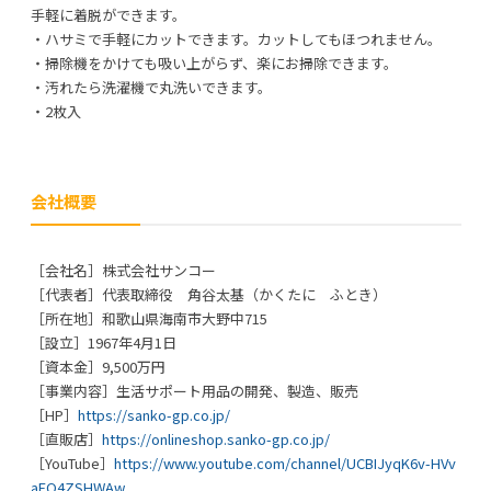
手軽に着脱ができます。
・ハサミで手軽にカットできます。カットしてもほつれません。
・掃除機をかけても吸い上がらず、楽にお掃除できます。
・汚れたら洗濯機で丸洗いできます。
・2枚入
会社概要
［会社名］株式会社サンコー
［代表者］代表取締役 角谷太基（かくたに ふとき）
［所在地］和歌山県海南市大野中715
［設立］1967年4月1日
［資本金］9,500万円
［事業内容］生活サポート用品の開発、製造、販売
［HP］
https://sanko-gp.co.jp/
［直販店］
https://onlineshop.sanko-gp.co.jp/
［YouTube］
https://www.youtube.com/channel/UCBIJyqK6v-HVv
aEQ4ZSHWAw