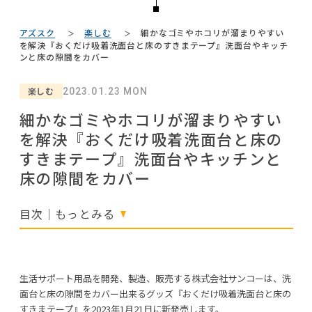
#インテリアコーディネート
NEWS
#テーブル
#ファニタメ
#テレワーク
#岸井ゆきの
#中村アン
アズスク
楽しむ
細かなゴミやホコリが溜まりやすい
#ニトリ
ABOUT
を解決『おくだけ吸着洗面台と床のすきまテープ』洗面台やキッチ
#ヤマソロ
#フェリシモ
#岡崎製材
#田中みな実
ンと床の隙間をカバー
#DINOS CORPORATION
#サステナブル
#大塚家具
CONTACT
#MoMA
#オフィスチェア
#コクヨ
#一枚板
楽しむ
#KEYUCA
2023.01.23 MON
#コメリ
#2022 秋ドラマ
#ACTUS
#木図鑑
細かなゴミやホコリが溜まりやすい
#IKEA
#タンスのゲン
を解決『おくだけ吸着洗面台と床の
#波瑠
#間宮祥太朗
#カリモク家具
#インテリアの法則
すきまテープ』洗面台やキッチンと
床の隙間をカバー
目次｜もっとみる
利用規約
プライバシーポリシー
CLOSE
COPYRIGHT © AZSQUARE. ALL RIGHTS RESERVED
生活サポート用品を開発、製造、販売する株式会社サンコーは、洗
面台と床の隙間をカバー出来るグッズ『おくだけ吸着洗面台と床の
すきまテープ』を2023年1月21日に新発売します。