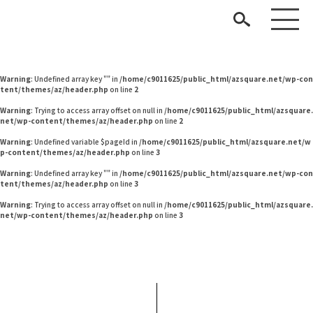
Warning
: Undefined variable $pageId in
/home/c9011625/public_html/azsquare.net/w
p-content/themes/az/header.php
on line
2
Warning
: Undefined variable $pageId in
/home/c9011625/public_html/azsquare.net/w
p-content/themes/az/header.php
on line
2
Warning
: Undefined array key "" in
/home/c9011625/public_html/azsquare.net/wp-con
tent/themes/az/header.php
on line
2
Warning
: Trying to access array offset on null in
/home/c9011625/public_html/azsquare.
net/wp-content/themes/az/header.php
on line
2
Warning
: Undefined variable $pageId in
/home/c9011625/public_html/azsquare.net/w
p-content/themes/az/header.php
on line
3
見つける
Warning
: Undefined array key "" in
/home/c9011625/public_html/azsquare.net/wp-con
tent/themes/az/header.php
on line
3
知る
TAG LIST
Warning
: Trying to access array offset on null in
/home/c9011625/public_html/azsquare.
net/wp-content/themes/az/header.php
on line
3
楽しむ
#チェア
#関家具
#家具
#unico
#良品計画
#IDÉE
#2022 夏ドラマ
#無印良品
#材木屋のおやじとせがれ
#ソファ
#アダル
#インダストリアルスタイル
#照明
#インテリアスタイリングの法則
#おすすめ
#2022 春ドラマ
ARCHIVE
#河淳
#映画
#展示会
#大川家具
#石田ゆり子