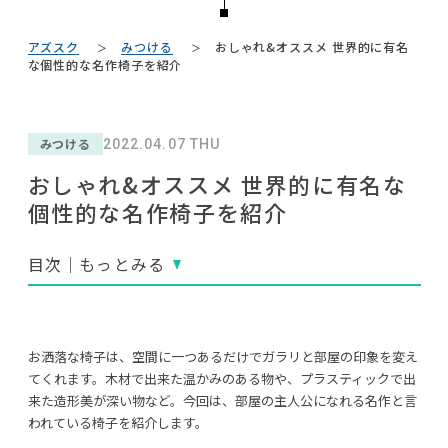
#2022 春ドラマ
#ソファ
#波瑠
#間宮祥太朗
NEWS
#関家具
#ヤマソロ
#照明
#コクヨ
#大川家具
アズスク
みつける
おしゃれ&オススメ 世界的に有名
#インダストリアルスタイル
#サステナブル
ABOUT
な個性的な名作椅子を紹介
#MoMA
#展示会
#材木屋のおやじとせがれ
#フェリシモ
#良品計画
#インテリアの法則
#IKEA
#石田ゆり子
#2022 秋ドラマ
CONTACT
#テーブル
#岡崎製材
#インテリアスタイリングの法則
みつける
2022.04.07 THU
#KEYUCA
#映画
#河淳
#中村アン
おしゃれ&オススメ 世界的に有名な
#ファニタメ
#木図鑑
#ACTUS
#IDÉE
個性的な名作椅子を紹介
#大塚家具
#オフィスチェア
#DINOS CORPORATION
目次｜もっとみる
利用規約
プライバシーポリシー
CLOSE
お洒落な椅子は、空間に一つあるだけでガラリと部屋の印象を変え
COPYRIGHT © AZSQUARE. ALL RIGHTS RESERVED
てくれます。木材で出来た温かみのある物や、プラスティックで出
来た造形美が深い物など。今回は、部屋の主人公になれる名作と言
われている椅子を紹介します。