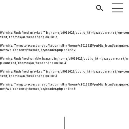
Warning
: Undefined variable $pageId in
/home/c9011625/public_html/azsquare.net/w
p-content/themes/az/header.php
on line
2
Warning
: Undefined variable $pageId in
/home/c9011625/public_html/azsquare.net/w
p-content/themes/az/header.php
on line
2
Warning
: Undefined array key "" in
/home/c9011625/public_html/azsquare.net/wp-con
tent/themes/az/header.php
on line
2
Warning
: Trying to access array offset on null in
/home/c9011625/public_html/azsquare.
net/wp-content/themes/az/header.php
on line
2
Warning
: Undefined variable $pageId in
/home/c9011625/public_html/azsquare.net/w
p-content/themes/az/header.php
on line
3
見つける
Warning
: Undefined array key "" in
/home/c9011625/public_html/azsquare.net/wp-con
tent/themes/az/header.php
on line
3
知る
TAG LIST
Warning
: Trying to access array offset on null in
/home/c9011625/public_html/azsquare.
net/wp-content/themes/az/header.php
on line
3
楽しむ
#テレワーク
#無印良品
#コメリ
#田中みな実
#ニトリ
#2022 夏ドラマ
#unico
#おすすめ
#アダル
#一枚板
#インテリアコーディネート
#チェア
#タンスのゲン
ARCHIVE
#家具
#岸井ゆきの
#カリモク家具