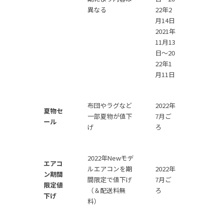
異なる
22年2
月14日
2021年
11月13
日〜20
22年1
月11日
布団やラグなど
2022年
夏物セ
一部夏物が値下
7月ご
ール
げ
ろ
2022年Newモデ
エアコ
ルエアコンを期
2022年
ン期間
間限定で値下げ
7月ご
限定値
（＆配送料無
ろ
下げ
料）