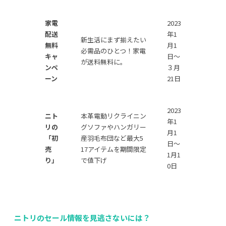
家電
2023
配送
年1
新生活にまず揃えたい
無料
月1
必需品のひとつ！家電
キャ
日〜
が送料無料に。
ンペ
３月
ーン
21日
2023
ニト
本革電動リクライニン
年1
リの
グソファやハンガリー
月1
「初
産羽毛布団など最大5
日〜
売
17アイテムを期間限定
1月1
り」
で値下げ
0日
ニトリのセール情報を見逃さないには？