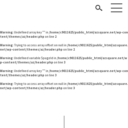
Warning
: Undefined variable $pageId in
/home/c9011625/public_html/azsquare.net/w
p-content/themes/az/header.php
on line
2
Warning
: Undefined variable $pageId in
/home/c9011625/public_html/azsquare.net/w
p-content/themes/az/header.php
on line
2
Warning
: Undefined array key "" in
/home/c9011625/public_html/azsquare.net/wp-con
tent/themes/az/header.php
on line
2
Warning
: Trying to access array offset on null in
/home/c9011625/public_html/azsquare.
net/wp-content/themes/az/header.php
on line
2
Warning
: Undefined variable $pageId in
/home/c9011625/public_html/azsquare.net/w
p-content/themes/az/header.php
on line
3
見つける
Warning
: Undefined array key "" in
/home/c9011625/public_html/azsquare.net/wp-con
tent/themes/az/header.php
on line
3
知る
TAG LIST
Warning
: Trying to access array offset on null in
/home/c9011625/public_html/azsquare.
net/wp-content/themes/az/header.php
on line
3
楽しむ
#インテリアの法則
#コメリ
#DINOS CORPORATION
#材木屋のおやじとせがれ
#ニトリ
#2022 秋ドラマ
#良品計画
#ヤマソロ
#インテリアスタイリングの法則
ARCHIVE
#ファニタメ
#ACTUS