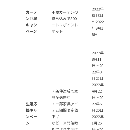
2022年
カーテ
不要カーテンの
8月8日
ン回収
持ち込みで300
～2022
キャン
ニトリポイント
年9月1
ペーン
ゲット
8日
2022年
8月11
日〜20
22年9
月25日
2022年
・条件達成で家
4月22
具配送無料
日〜20
生活応
・一部家具アイ
22年6
援キャ
テム期間限定値
月20日
ンペー
下げ
2022年
ン
など ※開催時
1月26
期により内容は
日〜20