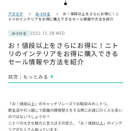
#家具
#チェア
NEWS
#コクヨ
#一枚板
#サステナブル
#田中みな実
#中村アン
#大塚家具
#おすすめ
#木図鑑
#波瑠
アズスク
みつける
お！値段以上をさらにお得に！ニ
#KEYUCA
ABOUT
トリのインテリアをお得に購入できるセール情報や方法を紹介
#大川家具
#オフィスチェア
#石田ゆり子
#2022 春ドラマ
#展示会
#間宮祥太朗
#河淳
CONTACT
みつける
#ソファ
2022.12.28 WED
#フェリシモ
#カリモク家具
#テーブル
#照明
#タンスのゲン
#2022 夏ドラマ
#unico
お！値段以上をさらにお得に！ニト
#無印良品
#映画
#IKEA
#MoMA
#岡崎製材
リのインテリアをお得に購入できる
#インダストリアルスタイル
#IDÉE
#インテリアコーディネート
#テレワーク
セール情報や方法を紹介
#関家具
#アダル
#岸井ゆきの
目次｜もっとみる
利用規約
プライバシーポリシー
CLOSE
「お！値段以上」のキャッチフレーズでお馴染みのニトリ。
COPYRIGHT © AZSQUARE. ALL RIGHTS RESERVED
新生活や引っ越しで部屋の模様替えをする際にお店に行く人も多い
のではないでしょうか？
ニトリの大きな魅力と言えばその安さ。「お！値段以上」のインテ
リアがたくさん揃っています。