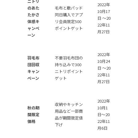
ニトリ
2022年
のあた
毛布と敷パッド
10月17
たかさ
同日購入でアプ
日 ～20
体感キ
リ会員限定500
22年11
ャンペ
ポイントゲット
月27日
ーン
2022年
羽毛布
不要羽毛布団の
10月24
団回収
持ち込みで300
日 ～20
キャン
ニトリポイント
22年11
ペーン
ゲット
月27日
2022年
収納やキッチン
秋の期
10月1
用品など一部商
間限定
日〜20
品が期間限定値
価格
22年11
下げ
月6日