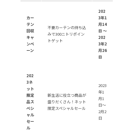
202
カー
3年1
テン
月14
不要カーテンの持ち込
回収
日 ～
みで300ニトリポイン
キャ
202
トゲット
ンペ
3年2
ーン
月26
日
202
3ネ
2023
ット
年1
限定
新生活に役立つ商品が
月1
品ス
盛りだくさん！ネット
日〜
ペシ
限定スペシャルセール
2月2
ャル
日
セー
ル