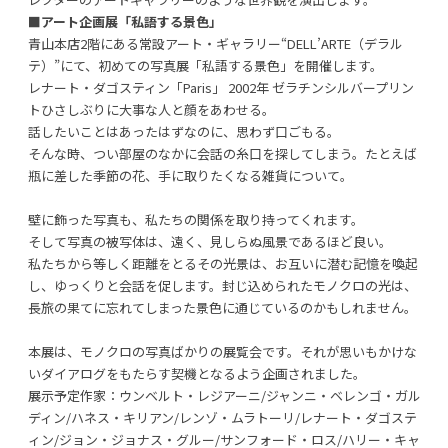
■アート企画展「私語する景色」
青山本店2階にある常設アート・ギャラリー“DELL’ARTE（デラル
テ）”にて、初めての写真展「私語する景色」を開催します。
レナート・ダゴスティン「Paris」 2002年 ゼラチンシルバープリン
トひさしぶりに大事な人と顔をあわせる。
話したいことはあったはずなのに、思わず口ごもる。
そんな時、つい部屋のなかに会話の糸口を探してしまう。たとえば
瓶に差した季節の花、手に取りたくなる雑貨について。
壁に飾った写真も、私たちの関係を取り持ってくれます。
そして写真の被写体は、遠く、見しらぬ風景であるほど良い。
私たちから等しく距離をとるその光景は、お互いに潜む記憶を喚起
し、ゆっくりと会話を促します。封じ込められたモノクロの光は、
長旅の果てに忘れてしまった景色に通じているのかもしれません。
本展は、モノクロの写真ばかりの展覧会です。それが思いもかけな
いダイアログをもたらす契機となるよう企画されました。
展示予定作家：ウンベルト・レジアーニ/ジャンニ・ベレンゴ・ガル
ディン/ハネス・キリアン/レンゾ・ムラトーリ/レナート・ダゴステ
ィン/ジョン・ジョナス・グルー/サンフォード・ロス/ハリー・キャ