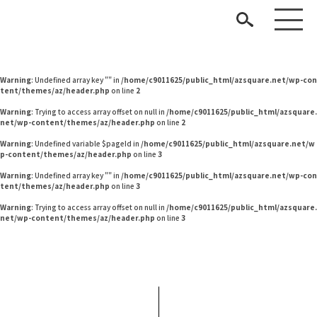
Warning
: Undefined variable $pageId in
/home/c9011625/public_html/azsquare.net/w
p-content/themes/az/header.php
on line
2
Warning
: Undefined variable $pageId in
/home/c9011625/public_html/azsquare.net/w
p-content/themes/az/header.php
on line
2
Warning
: Undefined array key "" in
/home/c9011625/public_html/azsquare.net/wp-con
tent/themes/az/header.php
on line
2
Warning
: Trying to access array offset on null in
/home/c9011625/public_html/azsquare.
net/wp-content/themes/az/header.php
on line
2
Warning
: Undefined variable $pageId in
/home/c9011625/public_html/azsquare.net/w
p-content/themes/az/header.php
on line
3
見つける
Warning
: Undefined array key "" in
/home/c9011625/public_html/azsquare.net/wp-con
tent/themes/az/header.php
on line
3
知る
TAG LIST
Warning
: Trying to access array offset on null in
/home/c9011625/public_html/azsquare.
net/wp-content/themes/az/header.php
on line
3
楽しむ
#タンスのゲン
#材木屋のおやじとせがれ
#波瑠
#おすすめ
#大塚家具
#ソファ
#岸井ゆきの
#家具
#田中みな実
#コクヨ
#DINOS CORPORATION
#インテリアスタイリングの法則
ARCHIVE