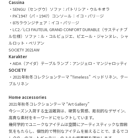
Cassina
・SENGU（セングウ）ソファ：パトリシア・ウルキオラ
・PA’1947（パ・1947）コンソール：イコ・パリ―ジ
・875ラウンジチェア：イコ・パリ―ジ
・LC2／LC3 FAUTEUIL GRAND CONFORT DURABLE（サスティナブ
ル仕様）ソファ：ル・コルビュジエ、ピエール・ジャンヌレ、シャ
ルロット・ぺリアン
SOCIETY 2021AW
Karakter
・
AIDA（アイダ）テーブルランプ：アンジェロ・マンジャロッティ
SOCIETY
・2021年秋冬コレクションテーマ “Timeless” ベッドリネン、テー
ブルリネン
Home accessories
2021年秋冬コレクションテーマ “Art Gallery”
今シーズン入荷する生活雑貨は、硬質な質感、彫刻的なデザイン、
高貴な素材をキーワードにセレクトしています。
幾何学的でユニークなアイテムは空間にアーティスティックな雰囲
気をもたらし、個性的で特別なアイテムを揃えることで、まるでコ
レクターのアートギャラリーのような世界観を演出します。