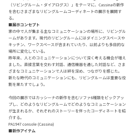
（リビングルーム・ダイアログス）」をテーマに、Cassinaの新作
を含むさまざまなリビングルームコーディネートの展示を展開す
る。
■展示コンセプト
利用規約
プライバシーポリシー
家の中で人が集まる主なコミュニケーションの場所に、リビングル
ームがあります。現代のリビングルームにはダイニングスペースや
キッチン、ワークスペースが含まれていたり、以前よりも多目的な
COPYRIGHT © AZSQUARE. ALL RIGHTS RESERVED
場所に変化している。
昨年来、人とのコミュニケーションについて深く考える機会が増え
ました。直接言葉を交わす対話、通信機器を通した対話など、さま
ざまなコミュニケーションで人は絆を深め、つながりを感じた。
新たな時代のコミュニケーションにも、リビングルームは重要な役
割を果たすでしょう。
今回の展示ではカッシーナの新作を含むソファ6種類をピックアッ
プし、どのようなリビングルームでどのようなコミュニケーション
が生まれるか、それぞれのストーリーを伴ったコーディネートを紹
介する。
PA1947 console (Cassina)
■新作アイテム