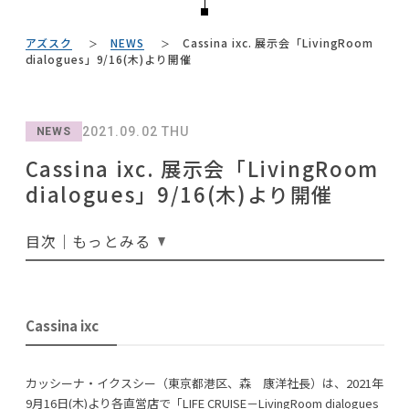
#KEYUCA
#2022 秋ドラマ
#テレワーク
NEWS
#木図鑑
#関家具
#MoMA
#アダル
#オフィスチェア
アズスク
NEWS
Cassina ixc. 展示会「LivingRoom
#2022 春ドラマ
#展示会
ABOUT
dialogues」9/16(木)より開催
#ファニタメ
#unico
#IKEA
#テーブル
#チェア
#間宮祥太朗
#カリモク家具
CONTACT
#照明
#2022 夏ドラマ
#良品計画
#コメリ
#サステナブル
2021.09.02 THU
#インテリアの法則
NEWS
#無印良品
#岡崎製材
#石田ゆり子
#ニトリ
#ACTUS
Cassina ixc. 展示会「LivingRoom
#IDÉE
#一枚板
#フェリシモ
#インテリアコーディネート
#映画
#ヤマソロ
dialogues」9/16(木)より開催
#大川家具
#インダストリアルスタイル
#中村アン
#河淳
目次｜もっとみる
利用規約
プライバシーポリシー
CLOSE
Cassina ixc
COPYRIGHT © AZSQUARE. ALL RIGHTS RESERVED
カッシーナ・イクスシー（東京都港区、森 康洋社長）は、2021年
9月16日(木)より各直営店で「LIFE CRUISE－LivingRoom dialogues