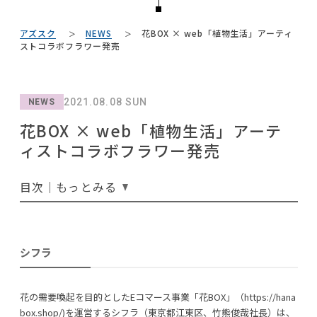
#映画
#良品計画
#波瑠
#インダストリアルスタイル
NEWS
#ソファ
#大川家具
#フェリシモ
#2022 春ドラマ
#木図鑑
アズスク
NEWS
花BOX × web「植物生活」アーティ
#一枚板
#照明
#ニトリ
ABOUT
#ACTUS
ストコラボフラワー発売
#岸井ゆきの
#2022 夏ドラマ
#ヤマソロ
#田中みな実
#コクヨ
CONTACT
#2022 秋ドラマ
#unico
#テーブル
#タンスのゲン
#関家具
2021.08.08 SUN
NEWS
#オフィスチェア
#大塚家具
#チェア
#コメリ
#石田ゆり子
花BOX × web「植物生活」アーテ
#テレワーク
#展示会
#無印良品
#カリモク家具
ィストコラボフラワー発売
#おすすめ
#MoMA
#アダル
#材木屋のおやじとせがれ
#IKEA
目次｜もっとみる
利用規約
プライバシーポリシー
CLOSE
シフラ
COPYRIGHT © AZSQUARE. ALL RIGHTS RESERVED
花の需要喚起を目的としたEコマース事業「花BOX」（https://hana
box.shop/)を運営するシフラ（東京都江東区、竹熊俊哉社長）は、