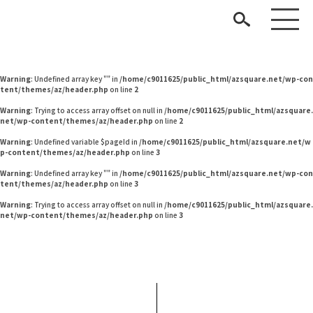
Warning
: Undefined variable $pageId in
/home/c9011625/public_html/azsquare.net/w
p-content/themes/az/header.php
on line
2
Warning
: Undefined variable $pageId in
/home/c9011625/public_html/azsquare.net/w
p-content/themes/az/header.php
on line
2
Warning
: Undefined array key "" in
/home/c9011625/public_html/azsquare.net/wp-con
tent/themes/az/header.php
on line
2
Warning
: Trying to access array offset on null in
/home/c9011625/public_html/azsquare.
net/wp-content/themes/az/header.php
on line
2
Warning
: Undefined variable $pageId in
/home/c9011625/public_html/azsquare.net/w
p-content/themes/az/header.php
on line
3
見つける
Warning
: Undefined array key "" in
/home/c9011625/public_html/azsquare.net/wp-con
tent/themes/az/header.php
on line
3
知る
TAG LIST
Warning
: Trying to access array offset on null in
/home/c9011625/public_html/azsquare.
net/wp-content/themes/az/header.php
on line
3
楽しむ
#インテリアスタイリングの法則
#インテリアの法則
#間宮祥太朗
#岡崎製材
#IDÉE
#河淳
#KEYUCA
#中村アン
#ファニタメ
#インテリアコーディネート
ARCHIVE
#家具
#DINOS CORPORATION
#サステナブル