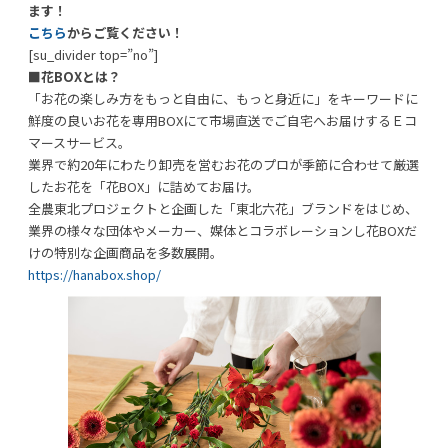
ます！
こちら
からご覧ください！
[su_divider top=”no”]
■花BOXとは？
「お花の楽しみ方をもっと自由に、もっと身近に」をキーワードに
鮮度の良いお花を専用BOXにて市場直送でご自宅へお届けするＥコ
マースサービス。
業界で約20年にわたり卸売を営むお花のプロが季節に合わせて厳選
したお花を「花BOX」に詰めてお届け。
全農東北プロジェクトと企画した「東北六花」ブランドをはじめ、
業界の様々な団体やメーカー、媒体とコラボレーションし花BOXだ
けの特別な企画商品を多数展開。
https://hanabox.shop/