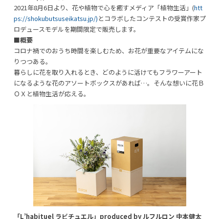
2021年8月6日より、花や植物で心を癒すメディア「植物生活」(
htt
ps://shokubutsuseikatsu.jp/)
とコラボしたコンテストの受賞作家プ
ロデュースモデルを期間限定で販売します。
■概要
コロナ禍でのおうち時間を楽しむため、お花が重要なアイテムにな
利用規約
プライバシーポリシー
りつつある。
暮らしに花を取り入れるとき、どのように活けてもフラワーアート
になるような花のアソートボックスがあれば…。そんな想いに花Ｂ
COPYRIGHT © AZSQUARE. ALL RIGHTS RESERVED
ＯＸと植物生活が応える。
「L’habituel ラビチュエル」produced by ルフルロン 中本健太