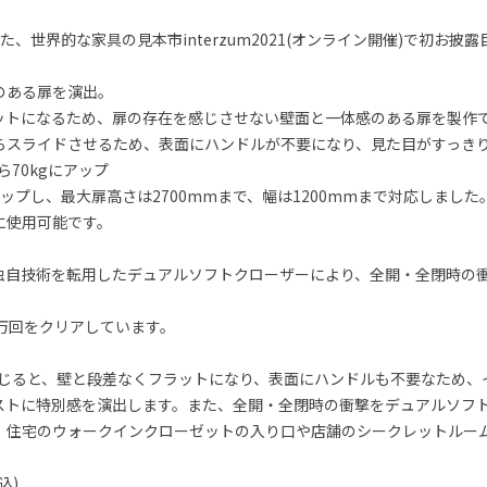
れた、世界的な家具の見本市interzum2021(オンライン開催)で初お
のある扉を演出。
ットになるため、扉の存在を感じさせない壁面と一体感のある扉を製作
らスライドさせるため、表面にハンドルが不要になり、見た目がすっき
ら70kgにアップ
ップし、最大扉高さは2700mmまで、幅は1200mmまで対応しまし
に使用可能です。
独自技術を転用したデュアルソフトクローザーにより、全開・全閉時の
万回をクリアしています。
、閉じると、壁と段差なくフラットになり、表面にハンドルも不要なため
ストに特別感を演出します。また、全開・全閉時の衝撃をデュアルソフ
。住宅のウォークインクローゼットの入り口や店舗のシークレットルー
込)