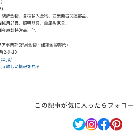
)
)
、装飾金物、各種輸入金物、産業機器関連部品、
部品、照明器具、金属製家具、
属製特注品、他
ア事業部(家具金物・建築金物部門)
2-9-13
co.jp/
.jp
詳しい情報を見る
この記事が気に入ったら
フォロー