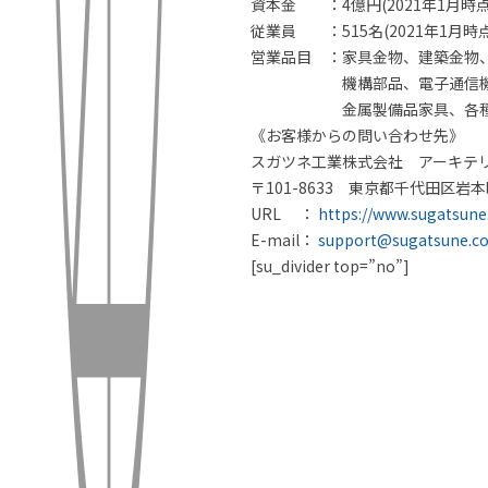
資本金 ：4億円(2021年1月時点
従業員 ：515名(2021年1月時点
営業品目 ：家具金物、建築金物
機構部品、電子通信機械用
金属製備品家具、各種金
《お客様からの問い合わせ先》
スガツネ工業株式会社 アーキテリ
〒101-8633 東京都千代田区岩本町
URL ：
https://www.sugatsune.
E-mail：
support@sugatsune.co
[su_divider top=”no”]