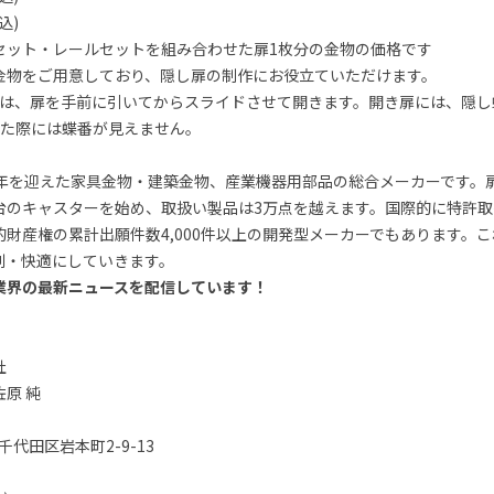
込)
セット・レールセットを組み合わせた扉1枚分の金物の価格です
金物をご用意しており、隠し扉の制作にお役立ていただけます。
ズ」は、扉を手前に引いてからスライドさせて開きます。開き扉には、隠し
じた際には蝶番が見えません。
1年を迎えた家具金物・建築金物、産業機器用部品の総合メーカーです。
台のキャスターを始め、取扱い製品は3万点を越えます。国際的に特許
財産権の累計出願件数4,000件以上の開発型メーカーでもあります。
利・快適にしていきます。
業界の最新ニュースを配信しています！
社
原 純
千代田区岩本町2-9-13