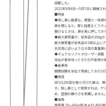
搭載した。
2021年5月4日～5月7日に開催さ
■特長
◆隠し扉に最適な、壁面と一体感
扉を閉じると、壁と段差なくフラ
開けるときは、扉を奥に押してか
◆最大扉質量が、従来品の30kgか
最大扉質量が従来品の2倍以上にア
天井高に近いような大型の重量扉
◆デュアルソフトクローザー搭載
当社が長年培ってきた引戸金物の
◆長寿命
開閉試験を当社で実施しており10
■用途
MFU1200型を取り付けた扉は
す。隠し扉として使用すれば、ゲ
め、空間の静けさを邪魔しません
■価格
扉質量 20～40kg用 各￥92,400(税