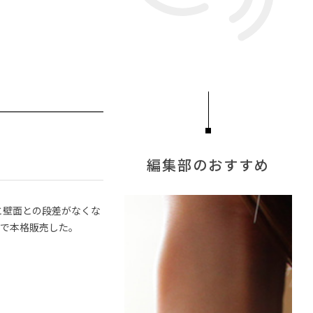
ンスのゲン
#大川家具
#ヤマソロ
#河淳
#木図鑑
ゆり子
#映画
チェア
#波瑠
#アダル
編集部のおすすめ
と壁面との段差がなくな
内で本格販売した。