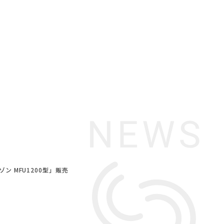
ン MFU1200型」販売
のおやじとせがれ
#コクヨ
#IDÉE
#unico
#家具
#ニトリ
ーディネート
#IKEA
ン
#サステナブル