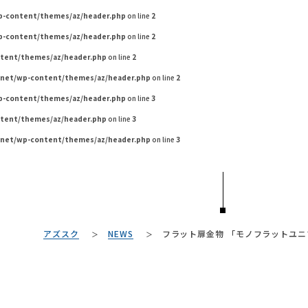
wp-content/themes/az/header.php
on line
2
wp-content/themes/az/header.php
on line
2
ntent/themes/az/header.php
on line
2
.net/wp-content/themes/az/header.php
on line
2
wp-content/themes/az/header.php
on line
3
ntent/themes/az/header.php
on line
3
.net/wp-content/themes/az/header.php
on line
3
TAG LIST
アズスク
NEWS
フラット扉金物 「モノフラットユニゾ
#ソファ
#コメリ
#テレワーク
#MoMA
#フェリシモ
#材木屋
#大塚家具
#ACTUS
#チェア
#展示会
#カリモク家具
#おすすめ
#2022 夏ドラマ
#インテリアコ
#岡崎製材
#関家具
#インテリアの法則
#インダストリアルスタイル
#中村ア