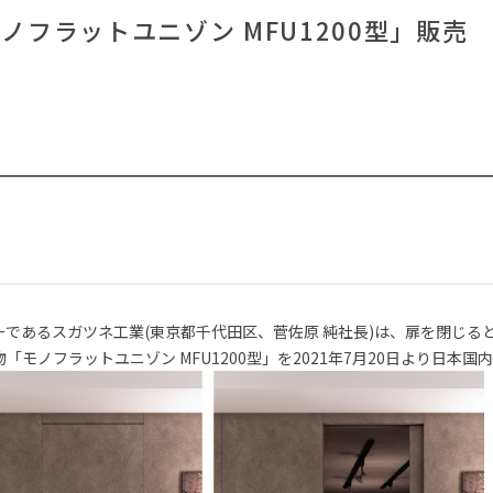
#2022 春ドラマ
#タ
#良品計画
#一枚板
#岸井ゆきの
ノフラットユニゾン MFU1200型」販売
#インテリアスタイリングの法則
#間宮祥太朗
#ファニタメ
#2022 秋ドラマ
#テーブル
#田中みな実
#石田
#KEYUCA
#DINOS CORPORATION
#照明
#オフィス
#無印良品
CLOSE
であるスガツネ工業(東京都千代田区、菅佐原 純社長)は、扉を閉じる
モノフラットユニゾン MFU1200型」を2021年7月20日より日本国