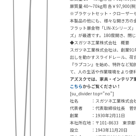
扉質量 40～70kg用 各￥97,900(税
※ブラケットセット・クローザー
本製品の他にも、様々な開き方の
フラット扉金物「LIN-Xシリー
ズ」が最適です。180度開き、閉
◆スガツネ工業株式会社 概要
スガツネ工業株式会社は、創業9
出しを動かすスライドレール、荷
『ラプコン』を始め、特許など知的
て、人の生活や作業環境をより便
アズスクでは、家具・インテリア
こちら
からご覧ください！
[su_divider top=”no”]
社名 ：スガツネ工業株式会
代表者 ：代表取締役社長 菅佐
創業 ：1930年2月11日
本社所在地：〒101-8633 東京都
設立 ：1943年11月20日