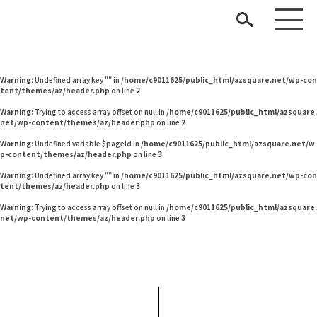
Warning
: Undefined variable $pageId in
/home/c9011625/public_html/azsquare.net/w
p-content/themes/az/header.php
on line
2
Warning
: Undefined variable $pageId in
/home/c9011625/public_html/azsquare.net/w
p-content/themes/az/header.php
on line
2
Warning
: Undefined array key "" in
/home/c9011625/public_html/azsquare.net/wp-con
tent/themes/az/header.php
on line
2
Warning
: Trying to access array offset on null in
/home/c9011625/public_html/azsquare.
net/wp-content/themes/az/header.php
on line
2
Warning
: Undefined variable $pageId in
/home/c9011625/public_html/azsquare.net/w
p-content/themes/az/header.php
on line
3
見つける
Warning
: Undefined array key "" in
/home/c9011625/public_html/azsquare.net/wp-con
tent/themes/az/header.php
on line
3
知る
TAG LIST
Warning
: Trying to access array offset on null in
/home/c9011625/public_html/azsquare.
net/wp-content/themes/az/header.php
on line
3
楽しむ
#木図鑑
#タンスのゲン
#MoMA
#家具
#ヤマソロ
#フェリシモ
#田中みな実
#石田ゆり子
#ファニタメ
#チェア
#河淳
#IDÉE
#コクヨ
#コメリ
#展示会
#アダル
ARCHIVE
#インテリアコーディネート
#カリモク家具
#インテリアスタイリングの法則