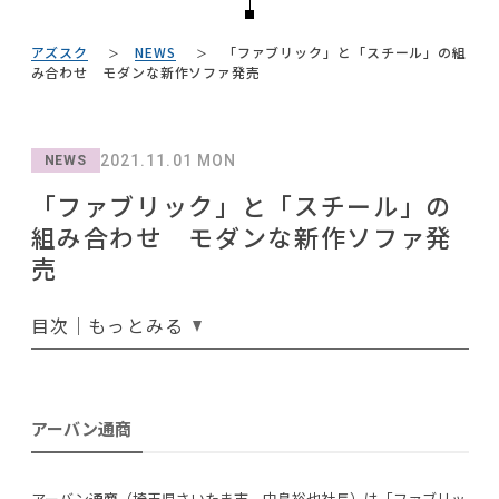
NEWS
#2022 夏ドラマ
#材木屋のおやじとせがれ
#サステナブル
#ACTUS
#テレワーク
アズスク
NEWS
「ファブリック」と「スチール」の組
#岡崎製材
#中村アン
#2022 春ドラマ
ABOUT
#ニトリ
み合わせ モダンな新作ソファ発売
#インダストリアルスタイル
#岸井ゆきの
#DINOS CORPORATION
#2022 秋ドラマ
CONTACT
#KEYUCA
#IKEA
#オフィスチェア
#波瑠
2021.11.01 MON
NEWS
#無印良品
#関家具
#良品計画
#大塚家具
「ファブリック」と「スチール」の
#インテリアの法則
#おすすめ
組み合わせ モダンな新作ソファ発
#映画
#unico
#照明
#テーブル
#大川家具
#ソファ
売
#一枚板
#間宮祥太朗
目次｜もっとみる
利用規約
プライバシーポリシー
CLOSE
COPYRIGHT © AZSQUARE. ALL RIGHTS RESERVED
アーバン通商
アーバン通商（埼玉県さいたま市、中島裕也社長）は「ファブリッ