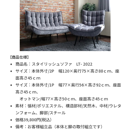
【商品仕様】
商品名：スタイリッシュソファ LT- 2022 ​
サイズ：本体外寸/2P 幅120×奥行75×高さ88ｃｍ、座
面高さ45ｃｍ
サイズ：本体外寸/1P 幅77×奥行56×高さ92ｃｍ、座面
高さ45ｃｍ、
オットマン/幅77×高さ50ｃｍ、座面高さ45ｃｍ
素材：張材/ポリエステル、構造部材/天然木、中材/ウレタ
ンフォーム、脚部/スチール
価格39,800円(税込）
備考：お客様組立品（本体と脚の取付組立です）