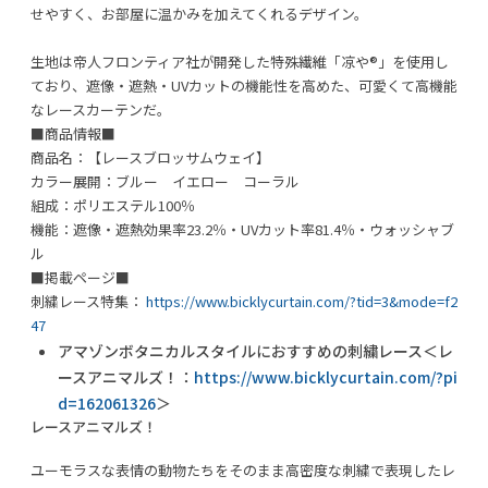
せやすく、お部屋に温かみを加えてくれるデザイン。
生地は帝人フロンティア社が開発した特殊繊維「凉や®」を使用し
ており、遮像・遮熱・UVカットの機能性を高めた、可愛くて高機能
なレースカーテンだ。
■商品情報■
商品名：【レースブロッサムウェイ】
カラー展開：ブルー イエロー コーラル
組成：ポリエステル100％
機能：遮像・遮熱効果率23.2％・UVカット率81.4％・ウォッシャブ
ル
■掲載ページ■
刺繍レース特集：
https://www.bicklycurtain.com/?tid=3&mode=f2
47
アマゾンボタニカルスタイルにおすすめの刺繍レース＜レ
ースアニマルズ！：
https://www.bicklycurtain.com/?pi
d=162061326
＞
レースアニマルズ！
ユーモラスな表情の動物たちをそのまま高密度な刺繍で表現したレ