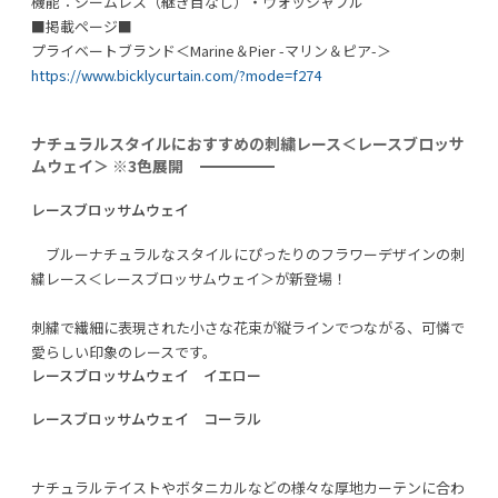
機能：シームレス（継ぎ目なし）・ウォッシャブル
■掲載ページ■
プライベートブランド＜Marine＆Pier -マリン＆ピア-＞
https://www.bicklycurtain.com/?mode=f274
ナチュラルスタイルにおすすめの刺繍レース＜レースブロッサ
ムウェイ＞ ※3色展開
レースブロッサムウェイ
ブルーナチュラルなスタイルにぴったりのフラワーデザインの刺
繍レース＜レースブロッサムウェイ＞が新登場！
刺繍で繊細に表現された小さな花束が縦ラインでつながる、可憐で
愛らしい印象のレースです。
レースブロッサムウェイ イエロー
レースブロッサムウェイ コーラル
ナチュラルテイストやボタニカルなどの様々な厚地カーテンに合わ