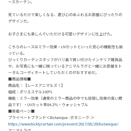
ースカーテン。
見ているだけで楽しくなる、遊び心のあふれるお部屋にぴったりの
デザインだ。
お子さまにも楽しんでいただける可愛いデザインに仕上げた。
こちらのレースはミラー効果・UVカットといった安心の機能性も揃
っている。
びっくりカーテンスタッフがバリ島で買い付けたインテリア雑貨品
や、お写真にも一緒に映っているアニマルラグと一緒にお部屋をト
ータルコーディネートしていただくのがおすすめだ。
■商品情報■
商品名：【レースアニマルズ！】
組成：ポリエステル100％
機能：ミラー効果（通常のミラー商品の中でも目隠し効果の高い商
品です）・UVカット率84.2％・ウォッシャブル
■掲載ページ■
プライベートブランド＜Botanique -ボタニーク-＞
https://www.bicklycurtain.com/present/2017/05/29/botanique/
アニマルラグ