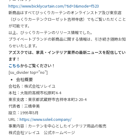
https://www.bicklycurtain.com/?tid=3&mode=f523
新商品はすべてびっくりカーテンのオンラインストア及び東京店
（びっくりカーテンクローゼット吉祥寺店）でもご覧いただくこと
が可能です。
以上、びっくりカーテンのリリース情報でした。
プライベートブランドの新商品に関する情報は、引き続き随時お知
らせいたします。
アズスクでは、家具・インテリア業界の最新ニュースを配信してい
ます！
こちら
からご覧ください！
[su_divider top=”no”]
会社概要
会社名：株式会社ソレイユ
本社：大阪府高槻市松原町4-4
東京支店：東京都武蔵野市吉祥寺本町2-20-4
代表者：三橋幸美
設立：1995年5月
URL：
https://www.soleil.company/
事業内容：カーテンを中心としたインテリア用品の販売
株式会社ソレイユ 公式ホームページ