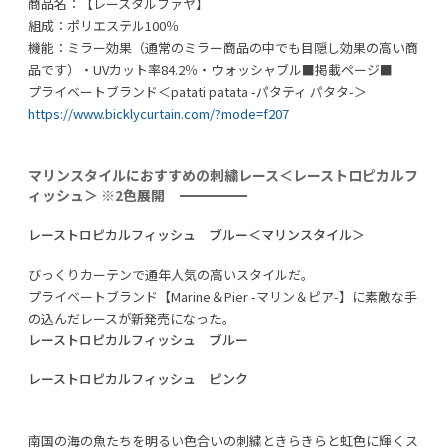
商品名：【レースタルファヤ】
組成：ポリエステル100％
機能：ミラー効果（通常のミラー商品の中でも目隠し効果の高い商
品です）・UVカット率84.2％・ウォッシャブル■掲載ページ■
プライベートブランド＜patati patata -パタティ パタタ-＞
https://www.bicklycurtain.com/?mode=f207
マリンスタイルにおすすめの刺繍レース＜レーストロピカルフ
ィッシュ＞ ※2色展開
レーストロピカルフィッシュ ブルー＜マリンスタイル＞
びっくりカーテンで通年人気の高いスタイルだ。
プライベートブランド【Marine＆Pier -マリン＆ピア-】に素敵な手
の込んだレースが新発売になった。
レーストロピカルフィッシュ ブルー
レーストロピカルフィッシュ ピンク
南国の海の魚たちを明るい色合いの刺繍ときらきらと虹色に輝くス