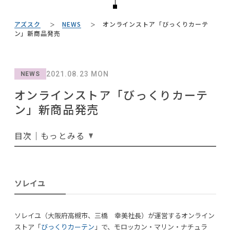
#2022 春ドラマ
#IDÉE
#テーブル
#フェリシモ
NEWS
#2022 夏ドラマ
#大川家具
#間宮祥太朗
#田中みな実
#大塚家具
アズスク
NEWS
オンラインストア「びっくりカーテ
#チェア
#ヤマソロ
#中村アン
ABOUT
ン」新商品発売
#ファニタメ
#無印良品
#岡崎製材
#石田ゆり子
#KEYUCA
#ACTUS
#関家具
CONTACT
#サステナブル
#コメリ
#IKEA
#映画
#照明
#岸井ゆきの
#コクヨ
#河淳
2021.08.23 MON
#テレワーク
NEWS
#展示会
#良品計画
#オフィスチェア
#おすすめ
#木図鑑
オンラインストア「びっくりカーテ
#アダル
#DINOS CORPORATION
#MoMA
ン」新商品発売
目次｜もっとみる
CLOSE
利用規約
プライバシーポリシー
ソレイユ
COPYRIGHT © AZSQUARE. ALL RIGHTS RESERVED
ソレイユ（大阪府高槻市、三橋 幸美社長）が運営するオンライン
ストア「
びっくりカーテン
」で、モロッカン・マリン・ナチュラ