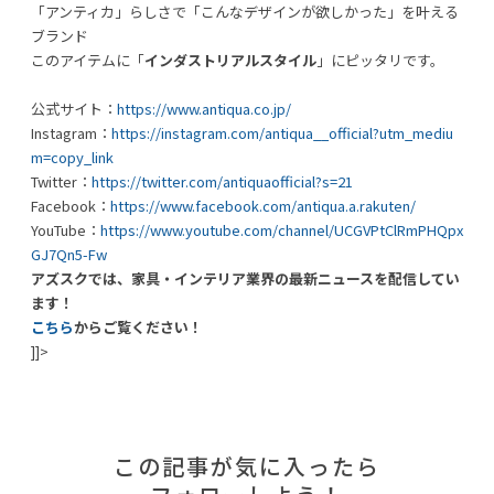
「アンティカ」らしさで「こんなデザインが欲しかった」を叶える
ブランド
このアイテムに「
インダストリアルスタイル
」にピッタリです。
公式サイト：
https://www.antiqua.co.jp/
Instagram：
https://instagram.com/antiqua__official?utm_mediu
m=copy_link
Twitter：
https://twitter.com/antiquaofficial?s=21
Facebook：
https://www.facebook.com/antiqua.a.rakuten/
YouTube：
https://www.youtube.com/channel/UCGVPtClRmPHQpx
GJ7Qn5-Fw
アズスクでは、家具・インテリア業界の最新ニュースを配信してい
ます！
こちら
からご覧ください！
]]>
この記事が気に入ったら