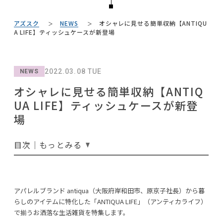
#KEYUCA
NEWS
#家具
#カリモク家具
#照明
#田中みな実
#展示会
#大川家具
#DINOS CORPORATION
アズスク
NEWS
オシャレに見せる簡単収納【ANTIQU
#ファニタメ
#ACTUS
ABOUT
A LIFE】ティッシュケースが新登場
#フェリシモ
#IKEA
#オフィスチェア
#インダストリアルスタイル
#大塚家具
CONTACT
#2022 夏ドラマ
#テーブル
#ヤマソロ
#インテリアの法則
2022.03.08 TUE
NEWS
#木図鑑
#2022 秋ドラマ
#アダル
オシャレに見せる簡単収納【ANTIQ
#2022 春ドラマ
#コメリ
#石田ゆり子
UA LIFE】ティッシュケースが新登
#おすすめ
#良品計画
#材木屋のおやじとせがれ
場
#河淳
#岸井ゆきの
目次｜もっとみる
利用規約
プライバシーポリシー
CLOSE
COPYRIGHT © AZSQUARE. ALL RIGHTS RESERVED
アパレルブランド antiqua（大阪府岸和田市、原京子社長）から暮
らしのアイテムに特化した「ANTIQUA LIFE」（アンティカライフ）
で揃うお洒落な生活雑貨を特集します。