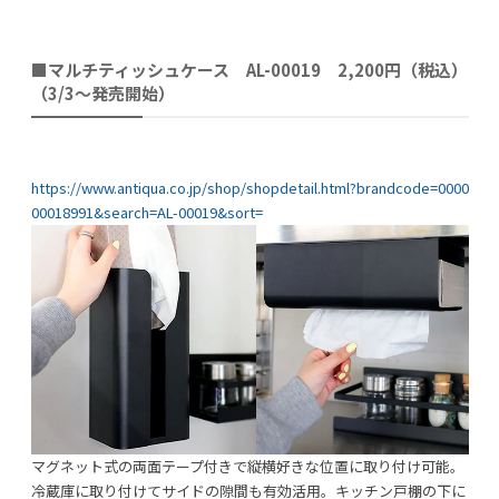
■マルチティッシュケース AL-00019 2,200円（税込）
（3/3～発売開始）
利用規約
プライバシーポリシー
https://www.antiqua.co.jp/shop/shopdetail.html?brandcode=0000
COPYRIGHT © AZSQUARE. ALL RIGHTS RESERVED
00018991&search=AL-00019&sort=
マグネット式の両面テープ付きで縦横好きな位置に取り付け可能。
冷蔵庫に取り付けてサイドの隙間も有効活用。キッチン戸棚の下に