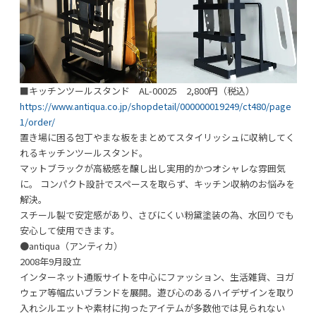
■キッチンツールスタンド AL-00025 2,800円（税込）
https://www.antiqua.co.jp/shopdetail/000000019249/ct480/page
1/order/
置き場に困る包丁やまな板をまとめてスタイリッシュに収納してく
れるキッチンツールスタンド。
マットブラックが高級感を醸し出し実用的かつオシャレな雰囲気
に。 コンパクト設計でスペースを取らず、キッチン収納のお悩みを
解決。
スチール製で安定感があり、さびにくい粉黛塗装の為、水回りでも
安心して使用できます。
●antiqua（アンティカ）
2008年9月設立
インターネット通販サイトを中心にファッション、生活雑貨、ヨガ
ウェア等幅広いブランドを展開。遊び心のあるハイデザインを取り
入れシルエットや素材に拘ったアイテムが多数他では見られない