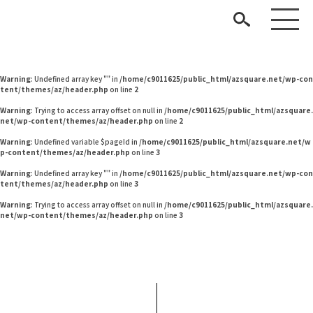
Warning
: Undefined variable $pageId in
/home/c9011625/public_html/azsquare.net/w
p-content/themes/az/header.php
on line
2
Warning
: Undefined variable $pageId in
/home/c9011625/public_html/azsquare.net/w
p-content/themes/az/header.php
on line
2
Warning
: Undefined array key "" in
/home/c9011625/public_html/azsquare.net/wp-con
tent/themes/az/header.php
on line
2
Warning
: Trying to access array offset on null in
/home/c9011625/public_html/azsquare.
net/wp-content/themes/az/header.php
on line
2
Warning
: Undefined variable $pageId in
/home/c9011625/public_html/azsquare.net/w
p-content/themes/az/header.php
on line
3
見つける
Warning
: Undefined array key "" in
/home/c9011625/public_html/azsquare.net/wp-con
tent/themes/az/header.php
on line
3
知る
TAG LIST
Warning
: Trying to access array offset on null in
/home/c9011625/public_html/azsquare.
net/wp-content/themes/az/header.php
on line
3
楽しむ
#unico
#テレワーク
#映画
#無印良品
#コクヨ
#間宮祥太朗
#IDÉE
#インテリアスタイリングの法則
#MoMA
#関家具
#岡崎製材
#中村アン
#サステナブル
#ニトリ
#インテリアコーディネート
ARCHIVE
#一枚板
#タンスのゲン
#チェア
#ソファ
#波瑠