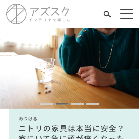
見つける
知る
TAG LIST
楽しむ
#インテリアの法則
#テレワーク
#オフィスチェア
#2022 夏ドラマ
#ヤマソロ
#照明
#2022 秋ドラマ
#関家具
#家具
#テーブル
みつける
みつける
みつける
みつける
みつける
みつける
#大塚家具
#ファニタメ
#展示会
無印で有名デザイナーのアイ
IKEA家具は引っ越し業者を悩
ニトリの家具は本当に安全？
【部屋をおしゃれにしたい人
無印で有名デザイナーのアイ
IKEA家具は引っ越し業者を悩
#材木屋のおやじとせがれ
#カリモク家具
ARCHIVE
#DINOS CORPORATION
#フェリシモ
テムが手に入る？無印良品で
ませる？引っ越し業者に敬遠
家にいて急に頭が痛くなった
必見】今話題のインテリアス
テムが手に入る？無印良品で
ませる？引っ越し業者に敬遠