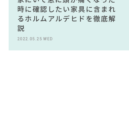
#インテリアスタイリングの法則
NEWS
買える有名デザイナーがデザ
されている理由を徹底解
時に確認したい家具に含まれ
タイルから定番スタイルまで
買える有名デザイナーがデザ
されている理由を徹底解
#2022 春ドラマ
#ソファ
#石田ゆり子
#河淳
#木図鑑
インしたインテリアを一挙紹
説！！
るホルムアルデヒドを徹底解
紹介！おすすめインテリアス
インしたインテリアを一挙紹
説！！
#チェア
#無印良品
#MoMA
ABOUT
#波瑠
#おすすめ
#コメリ
介
説
タイル18選
介
#一枚板
#岸井ゆきの
#田中みな実
2023.09.27 WED
2023.09.27 WED
#タンスのゲン
CONTACT
#映画
#大川家具
#IKEA
#KEYUCA
2022.10.24 MON
2022.05.25 WED
2023.09.23 SAT
2022.10.24 MON
#インテリアコーディネート
#良品計画
#unico
#アダル
#中村アン
#サステナブル
#ニトリ
#IDÉE
#コクヨ
#間宮祥太朗
#岡崎製材
#ACTUS
#インダストリアルスタイル
利用規約
プライバシーポリシー
CLOSE
COPYRIGHT © AZSQUARE. ALL RIGHTS RESERVED