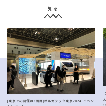
知る
[東京での開催は3回目]オルガテック東京2024 イベン
2