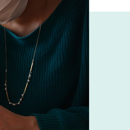
#2022 春ドラマ
ア
#フェリシモ
#カリモク家具
ソロ
#照明
#中村アン
#大塚家具
#良品計画