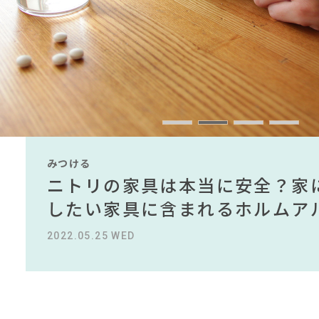
#ACTUS
#家具
#DINOS CORPORATION
#IK
#波瑠
#おすすめ
#インダストリアルスタイル
#アダル
#材木屋のおやじとせ
#インテリアスタイリング
#関家具
#チェア
#コメリ
#大川家具
#インテリアコーディネー
#田中みな実
#映画
CLOSE
みつける
みつける
みつける
みつける
みつける
みつける
無印で有名デザイナーのアイテ
IKEA家具は引っ越し業者を悩
ニトリの家具は本当に安全？家
【部屋をおしゃれにしたい人必
無印で有名デザイナーのアイテ
IKEA家具は引っ越し業者を悩
名デザイナーがデザインしたイ
る理由を徹底解説！！
したい家具に含まれるホルムア
ら定番スタイルまで紹介！おす
名デザイナーがデザインしたイ
る理由を徹底解説！！
2022.10.24 MON
2023.09.27 WED
2022.05.25 WED
2023.09.23 SAT
2022.10.24 MON
2023.09.27 WED