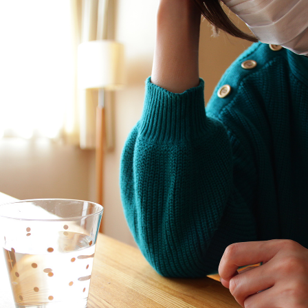
TAG LIST
#ファニタメ
#木図鑑
#無印良品
IDÉE
#オフィスチェ
#ニトリ
#展示会
#インテリアの法則
#コクヨ
#岸井ゆきの
#KEYUCA
#ヤマ
#間宮祥太朗
#サステナブル
#一枚板
#石田ゆり子
#タンスのゲン
#unico
#2022 夏ドラマ
#岡崎製材