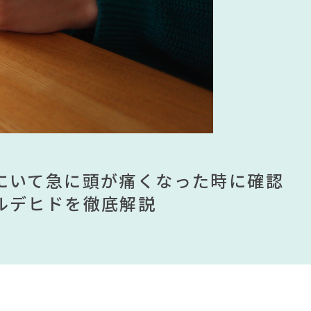
EA
#テーブル
#テレワーク
がれ
#河淳
の法則
#ソファ
#MoMA
ト
#2022 秋ドラマ
ムが手に入る？無印良品で買える有
ませる？引っ越し業者に敬遠されてい
にいて急に頭が痛くなった時に確認
見】今話題のインテリアスタイルか
ムが手に入る？無印良品で買える有
ませる？引っ越し業者に敬遠されてい
ンテリアを一挙紹介
ルデヒドを徹底解説
すめインテリアスタイル18選
ンテリアを一挙紹介