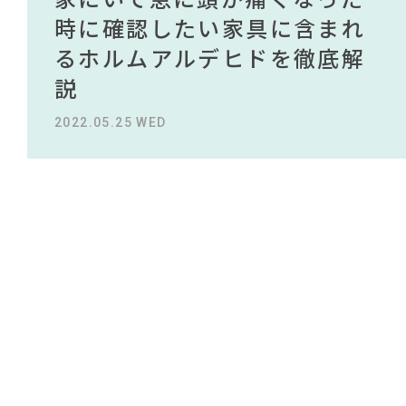
#テレワーク
#ファニタメ
#2022 春ドラマ
NEWS
買える有名デザイナーがデザ
されている理由を徹底解
時に確認したい家具に含まれ
タイルから定番スタイルまで
買える有名デザイナーがデザ
されている理由を徹底解
#大塚家具
#映画
インしたインテリアを一挙紹
説！！
るホルムアルデヒドを徹底解
紹介！おすすめインテリアス
インしたインテリアを一挙紹
説！！
#オフィスチェア
#アダル
#岡崎製材
ABOUT
#DINOS CORPORATION
#波瑠
#田中みな実
介
説
タイル18選
介
#木図鑑
#IKEA
#インテリアの法則
#展示会
2023.09.27 WED
2023.09.27 WED
CONTACT
#無印良品
#MoMA
#材木屋のおやじとせがれ
#コクヨ
2022.10.24 MON
2022.05.25 WED
2023.09.23 SAT
2022.10.24 MON
#ACTUS
#カリモク家具
#石田ゆり子
#IDÉE
#岸井ゆきの
#良品計画
#関家具
#河淳
#間宮祥太朗
#中村アン
#おすすめ
#ヤマソロ
#大川家具
#サステナブル
#インテリアコーディネート
#照明
利用規約
プライバシーポリシー
CLOSE
COPYRIGHT © AZSQUARE. ALL RIGHTS RESERVED