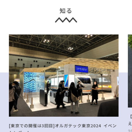
知る
[東京での開催は3回目]オルガテック東京2024 イベン
2