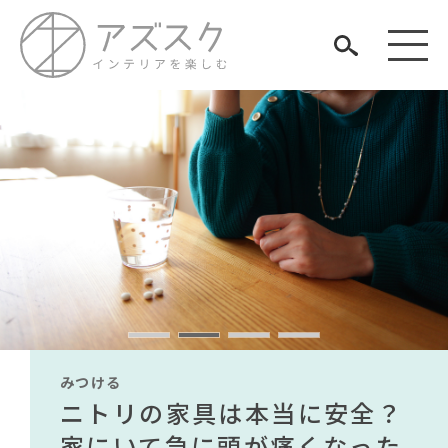
見つける
知る
TAG LIST
楽しむ
#KEYUCA
#ニトリ
#2022 秋ドラマ
#2022 夏ドラマ
#コメリ
#家具
#ソファ
#チェア
#一枚板
#テーブル
みつける
みつける
みつける
みつける
みつける
みつける
#インテリアスタイリングの法則
無印で有名デザイナーのアイ
IKEA家具は引っ越し業者を悩
ニトリの家具は本当に安全？
【部屋をおしゃれにしたい人
無印で有名デザイナーのアイ
IKEA家具は引っ越し業者を悩
ARCHIVE
#unico
#インダストリアルスタイル
#フェリシモ
#タンスのゲン
テムが手に入る？無印良品で
ませる？引っ越し業者に敬遠
家にいて急に頭が痛くなった
必見】今話題のインテリアス
テムが手に入る？無印良品で
ませる？引っ越し業者に敬遠