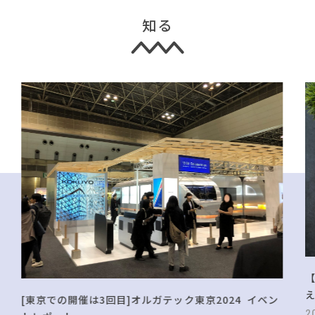
知る
[東京での開催は3回目]オルガテック東京2024 イベン
2