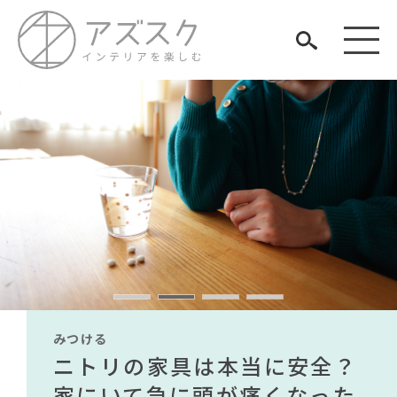
見つける
知る
TAG LIST
楽しむ
#インテリアコーディネート
#IDÉE
#おすすめ
#2022 秋ドラマ
#テレワーク
#ファニタメ
#家具
#ヤマソロ
みつける
みつける
みつける
みつける
みつける
みつける
#テーブル
#KEYUCA
#ACTUS
無印で有名デザイナーのアイ
IKEA家具は引っ越し業者を悩
ニトリの家具は本当に安全？
【部屋をおしゃれにしたい人
無印で有名デザイナーのアイ
IKEA家具は引っ越し業者を悩
#材木屋のおやじとせがれ
ARCHIVE
#コメリ
#IKEA
#展示会
#岡崎製材
#カリモク家具
テムが手に入る？無印良品で
ませる？引っ越し業者に敬遠
家にいて急に頭が痛くなった
必見】今話題のインテリアス
テムが手に入る？無印良品で
ませる？引っ越し業者に敬遠