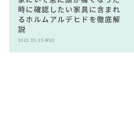
#チェア
#インテリアスタイリングの法則
NEWS
買える有名デザイナーがデザ
されている理由を徹底解
時に確認したい家具に含まれ
タイルから定番スタイルまで
買える有名デザイナーがデザ
されている理由を徹底解
#木図鑑
#映画
インしたインテリアを一挙紹
説！！
るホルムアルデヒドを徹底解
紹介！おすすめインテリアス
インしたインテリアを一挙紹
説！！
#波瑠
#間宮祥太朗
ABOUT
#関家具
#インダストリアルスタイル
介
説
タイル18選
介
#DINOS CORPORATION
#河淳
2023.09.27 WED
2023.09.27 WED
CONTACT
#インテリアの法則
#良品計画
#サステナブル
#一枚板
#大塚家具
#ニトリ
2022.10.24 MON
2022.05.25 WED
2023.09.23 SAT
2022.10.24 MON
#MoMA
#岸井ゆきの
#無印良品
#アダル
#フェリシモ
#2022 春ドラマ
#unico
#ソファ
#大川家具
#オフィスチェア
#田中みな実
#コクヨ
#照明
#2022 夏ドラマ
#中村アン
#石田ゆり子
#タンスのゲン
利用規約
プライバシーポリシー
COPYRIGHT © AZSQUARE. ALL RIGHTS RESERVED
CLOSE