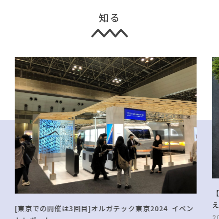
知る
[東京での開催は3回目]オルガテック東京2024 イベン
2