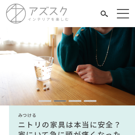
見つける
知る
TAG LIST
楽しむ
#インテリアコーディネート
#オフィスチェア
#おすすめ
#2022 春ドラマ
#波瑠
#木図鑑
#ヤマソロ
みつける
みつける
みつける
みつける
みつける
みつける
#田中みな実
#サステナブル
#ニトリ
#映画
#チェア
無印で有名デザイナーのアイ
IKEA家具は引っ越し業者を悩
ニトリの家具は本当に安全？
【部屋をおしゃれにしたい人
無印で有名デザイナーのアイ
IKEA家具は引っ越し業者を悩
ARCHIVE
#DINOS CORPORATION
#中村アン
テムが手に入る？無印良品で
ませる？引っ越し業者に敬遠
家にいて急に頭が痛くなった
必見】今話題のインテリアス
テムが手に入る？無印良品で
ませる？引っ越し業者に敬遠