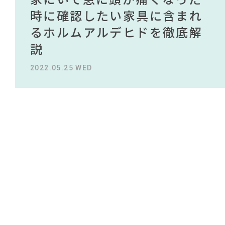
#タンスのゲン
#インダストリアルスタイル
NEWS
買える有名デザイナーがデザ
されている理由を徹底解
時に確認したい家具に含まれ
タイルから定番スタイルまで
買える有名デザイナーがデザ
されている理由を徹底解
#unico
#無印良品
#インテリアの法則
#家具
#2022 秋ドラマ
#フェリシモ
#岸井ゆきの
インしたインテリアを一挙紹
説！！
るホルムアルデヒドを徹底解
紹介！おすすめインテリアス
インしたインテリアを一挙紹
説！！
ABOUT
#大塚家具
#2022 夏ドラマ
#ソファ
#一枚板
介
説
タイル18選
介
#良品計画
#MoMA
#材木屋のおやじとせがれ
2023.09.27 WED
2023.09.27 WED
#インテリアスタイリングの法則
CONTACT
2022.10.24 MON
2022.05.25 WED
2023.09.23 SAT
2022.10.24 MON
#大川家具
#コクヨ
#間宮祥太朗
#アダル
#カリモク家具
#KEYUCA
#ファニタメ
#IKEA
#コメリ
#石田ゆり子
#岡崎製材
#河淳
#テーブル
#照明
#IDÉE
#ACTUS
#テレワーク
#展示会
#関家具
利用規約
プライバシーポリシー
CLOSE
COPYRIGHT © AZSQUARE. ALL RIGHTS RESERVED