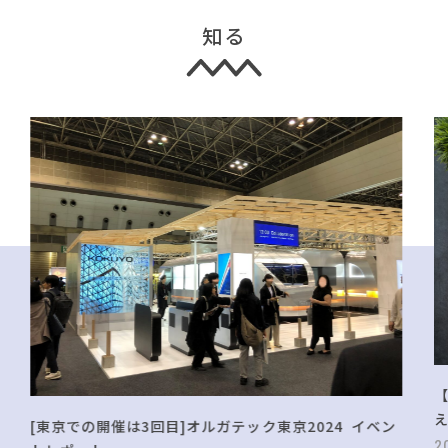
知る
[東京での開催は3回目]オルガテック東京2024 イベン
2