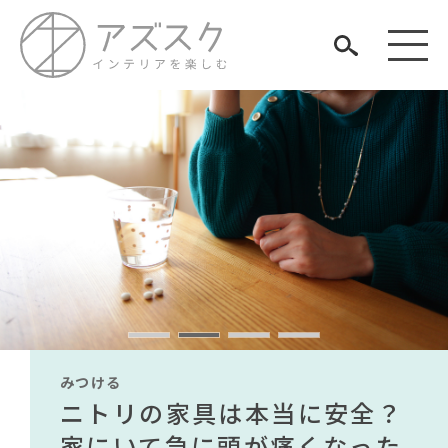
見つける
知る
TAG LIST
楽しむ
#ニトリ
#おすすめ
#IDÉE
#材木屋のおやじとせがれ
#河淳
#フェリシモ
#タンスのゲン
#KEYUCA
#チェア
みつける
みつける
みつける
みつける
みつける
みつける
#DINOS CORPORATION
#大川家具
無印で有名デザイナーのアイ
IKEA家具は引っ越し業者を悩
ニトリの家具は本当に安全？
【部屋をおしゃれにしたい人
無印で有名デザイナーのアイ
IKEA家具は引っ越し業者を悩
#ファニタメ
#木図鑑
#大塚家具
ARCHIVE
テムが手に入る？無印良品で
ませる？引っ越し業者に敬遠
家にいて急に頭が痛くなった
必見】今話題のインテリアス
テムが手に入る？無印良品で
ませる？引っ越し業者に敬遠
#良品計画
#MoMA
#無印良品
#石田ゆり子