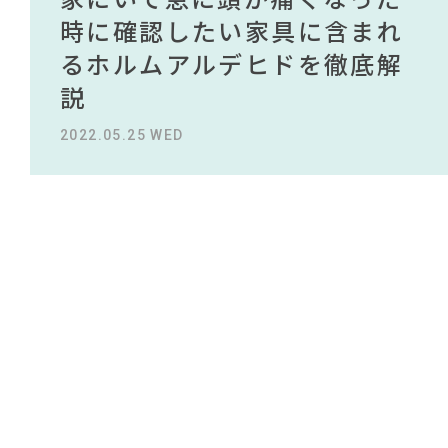
#間宮祥太朗
#インダストリアルスタイル
#岸井ゆきの
#波瑠
NEWS
買える有名デザイナーがデザ
されている理由を徹底解
時に確認したい家具に含まれ
タイルから定番スタイルまで
買える有名デザイナーがデザ
されている理由を徹底解
#ヤマソロ
#IKEA
#テレワーク
#展示会
#中村アン
#2022 夏ドラマ
#コメリ
#unico
インしたインテリアを一挙紹
説！！
るホルムアルデヒドを徹底解
紹介！おすすめインテリアス
インしたインテリアを一挙紹
説！！
#コクヨ
#テーブル
ABOUT
#ACTUS
#オフィスチェア
#田中みな実
#照明
介
説
タイル18選
介
#2022 春ドラマ
#2022 秋ドラマ
2023.09.27 WED
2023.09.27 WED
#アダル
CONTACT
#ソファ
#サステナブル
2022.10.24 MON
2022.05.25 WED
2023.09.23 SAT
2022.10.24 MON
#インテリアスタイリングの法則
#関家具
#家具
#映画
#カリモク家具
#岡崎製材
#インテリアコーディネート
#インテリアの法則
#一枚板
利用規約
プライバシーポリシー
CLOSE
COPYRIGHT © AZSQUARE. ALL RIGHTS RESERVED