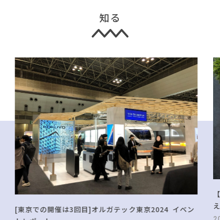
知る
[東京での開催は3回目]オルガテック東京2024 イベン
2