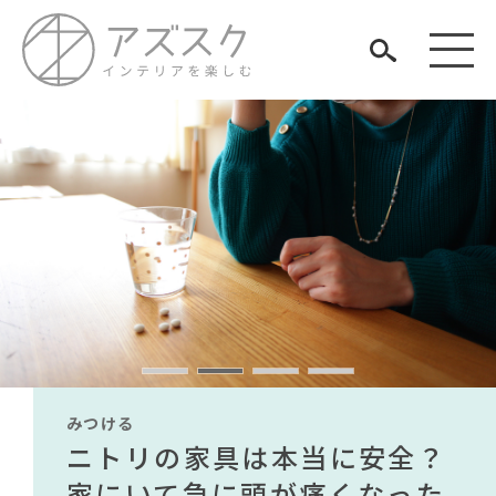
見つける
知る
TAG LIST
楽しむ
#ソファ
#大川家具
#カリモク家具
#岸井ゆきの
#ファニタメ
#ヤマソロ
#良品計画
#IDÉE
#2022 春ドラマ
#2022 秋ドラマ
みつける
みつける
みつける
みつける
みつける
みつける
#展示会
#インテリアコーディネート
無印で有名デザイナーのアイ
IKEA家具は引っ越し業者を悩
ニトリの家具は本当に安全？
【部屋をおしゃれにしたい人
無印で有名デザイナーのアイ
IKEA家具は引っ越し業者を悩
ARCHIVE
#DINOS CORPORATION
テムが手に入る？無印良品で
ませる？引っ越し業者に敬遠
家にいて急に頭が痛くなった
必見】今話題のインテリアス
テムが手に入る？無印良品で
ませる？引っ越し業者に敬遠
#インテリアの法則
#関家具
#材木屋のおやじとせがれ