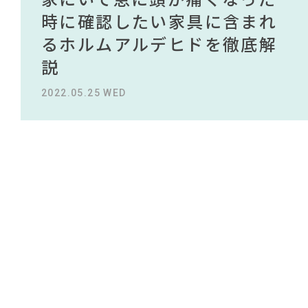
#ACTUS
NEWS
#無印良品
買える有名デザイナーがデザ
されている理由を徹底解
時に確認したい家具に含まれ
タイルから定番スタイルまで
買える有名デザイナーがデザ
されている理由を徹底解
#テーブル
#石田ゆり子
#田中みな実
#インダストリアルスタイル
#タンスのゲン
#木図鑑
インしたインテリアを一挙紹
説！！
るホルムアルデヒドを徹底解
紹介！おすすめインテリアス
インしたインテリアを一挙紹
説！！
ABOUT
#河淳
#一枚板
#ニトリ
#映画
介
説
タイル18選
介
#アダル
#フェリシモ
#オフィスチェア
2023.09.27 WED
2023.09.27 WED
#おすすめ
CONTACT
#2022 夏ドラマ
#照明
#岡崎製材
#KEYUCA
2022.10.24 MON
2022.05.25 WED
2023.09.23 SAT
2022.10.24 MON
#家具
#コメリ
#サステナブル
#波瑠
#大塚家具
#チェア
#インテリアスタイリングの法則
#unico
#テレワーク
#間宮祥太朗
#コクヨ
#中村アン
#IKEA
#MoMA
利用規約
プライバシーポリシー
CLOSE
COPYRIGHT © AZSQUARE. ALL RIGHTS RESERVED