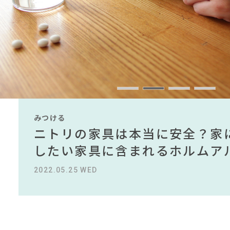
#KEYUCA
#IKEA
#無
#照明
#一枚板
#材木屋のおやじとせがれ
#おすすめ
#ニトリ
#DINOS 
#田中みな実
#コクヨ
#河淳
#ACTUS
#インテリアの法則
#岡崎製材
#石田ゆり子
#アダル
#2022 春ドラマ
#家具
#カリモク家具
#インダストリアルス
CLOSE
みつける
みつける
みつける
みつける
みつける
みつける
無印で有名デザイナーのアイテ
IKEA家具は引っ越し業者を悩
ニトリの家具は本当に安全？家
【部屋をおしゃれにしたい人必
無印で有名デザイナーのアイテ
IKEA家具は引っ越し業者を悩
名デザイナーがデザインしたイ
る理由を徹底解説！！
したい家具に含まれるホルムア
ら定番スタイルまで紹介！おす
名デザイナーがデザインしたイ
る理由を徹底解説！！
2022.10.24 MON
2023.09.27 WED
2022.05.25 WED
2023.09.23 SAT
2022.10.24 MON
2023.09.27 WED