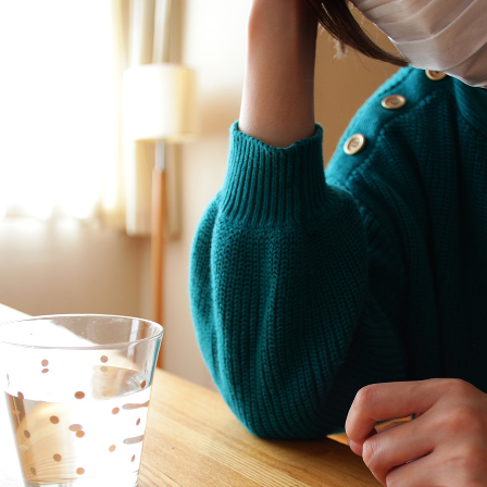
TAG LIST
#ヤマソロ
#ソファ
#良品計画
#大川家具
#インテ
#波瑠
#木図鑑
#チェア
#2022 夏ドラマ
#関家具
#テーブル
#
#インテリアスタイリン
#テレワーク
#unico
#大塚家具
#展示会
#オフィスチェア
#サステナブル
#岸井ゆきの