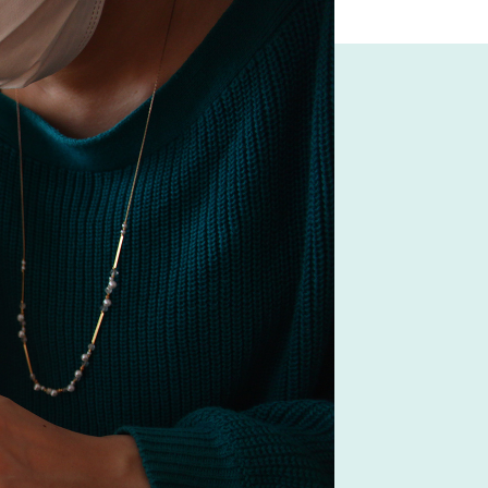
リアコーディネート
間宮祥太朗
#フェリシモ
グの法則
#MoMA
#コメリ
#2022 秋ドラマ