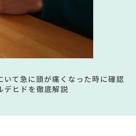
#ファニタメ
印良品
CORPORATION
#映画
#タンスのゲン
タイル
#中村アン
#IDÉE
ムが手に入る？無印良品で買える有
ませる？引っ越し業者に敬遠されてい
にいて急に頭が痛くなった時に確認
見】今話題のインテリアスタイルか
ムが手に入る？無印良品で買える有
ませる？引っ越し業者に敬遠されてい
ンテリアを一挙紹介
ルデヒドを徹底解説
すめインテリアスタイル18選
ンテリアを一挙紹介