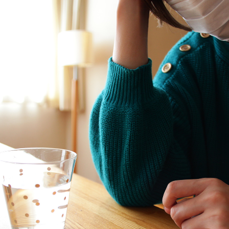
TAG LIST
#関家具
#インテリアコーディネート
#サステナブル
#石田ゆ
#タンスのゲン
#テレワーク
#中村アン
#テーブル
#カリモ
#インテリアスタイリングの法則
#田中みな実
#ファニタメ
#おすす
#2022 夏ドラマ
#unico