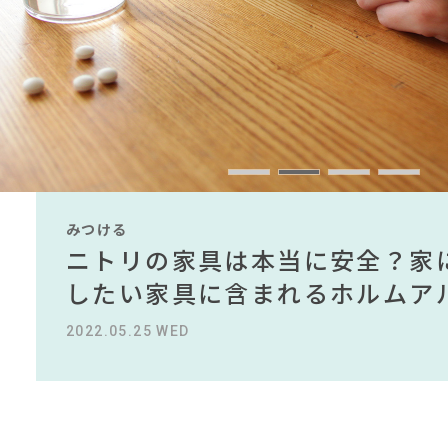
#2022 春
#DINOS CORPORATION
#大川家具
#インテリアの
#インダストリアルスタイル
#材木屋のおやじとせがれ
#大塚家具
#ヤマソロ
#映画
#家具
#間宮祥太朗
#フェリシモ
#ACTUS
#木図鑑
#
#ソファ
#良品計画
#コメリ
#ニトリ
CLOSE
みつける
みつける
みつける
みつける
みつける
みつける
無印で有名デザイナーのアイテ
IKEA家具は引っ越し業者を悩
ニトリの家具は本当に安全？家
【部屋をおしゃれにしたい人必
無印で有名デザイナーのアイテ
IKEA家具は引っ越し業者を悩
名デザイナーがデザインしたイ
る理由を徹底解説！！
したい家具に含まれるホルムア
ら定番スタイルまで紹介！おす
名デザイナーがデザインしたイ
る理由を徹底解説！！
2022.10.24 MON
2023.09.27 WED
2022.05.25 WED
2023.09.23 SAT
2022.10.24 MON
2023.09.27 WED