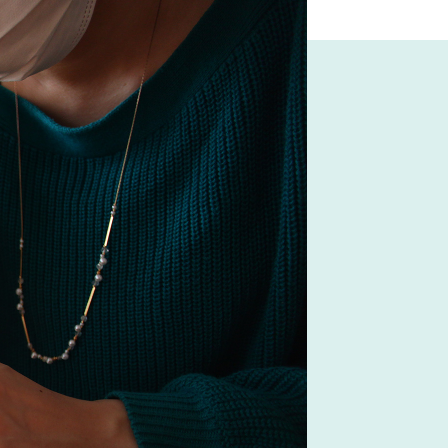
り子
#オフィスチェア
#IKEA
#チェア
ク家具
#コクヨ
#無印良品
#MoMA
#河淳
め
#岡崎製材