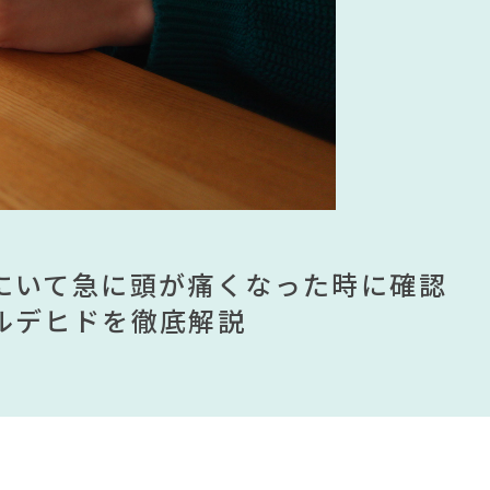
ドラマ
#展示会
法則
#2022 秋ドラマ
#照明
#岸井ゆきの
#アダル
#IDÉE
KEYUCA
#波瑠
#一枚板
ムが手に入る？無印良品で買える有
ませる？引っ越し業者に敬遠されてい
にいて急に頭が痛くなった時に確認
見】今話題のインテリアスタイルか
ムが手に入る？無印良品で買える有
ませる？引っ越し業者に敬遠されてい
ンテリアを一挙紹介
ルデヒドを徹底解説
すめインテリアスタイル18選
ンテリアを一挙紹介