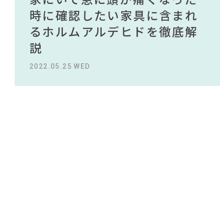
#ACTUS
#KEYUCA
#インダストリアルスタイル
NEWS
買える有名デザイナーがデザ
されている理由を徹底解
時に確認したい家具に含まれ
タイルから定番スタイルまで
買える有名デザイナーがデザ
されている理由を徹底解
#インテリアコーディネート
#田中みな実
#DINOS CORPORATION
#カリモク家具
インしたインテリアを一挙紹
説！！
るホルムアルデヒドを徹底解
紹介！おすすめインテリアス
インしたインテリアを一挙紹
説！！
#インテリアスタイリングの法則
ABOUT
介
説
タイル18選
介
#大塚家具
#無印良品
2023.09.27 WED
2023.09.27 WED
CONTACT
#2022 春ドラマ
#石田ゆり子
2022.10.24 MON
2022.05.25 WED
2023.09.23 SAT
2022.10.24 MON
#インテリアの法則
#チェア
#展示会
#間宮祥太朗
#タンスのゲン
#オフィスチェア
#岡崎製材
#関家具
#家具
#2022 夏ドラマ
#岸井ゆきの
#ニトリ
#MoMA
#材木屋のおやじとせがれ
#フェリシモ
#ソファ
利用規約
プライバシーポリシー
CLOSE
COPYRIGHT © AZSQUARE. ALL RIGHTS RESERVED