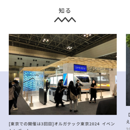
知る
[東京での開催は3回目]オルガテック東京2024 イベン
2