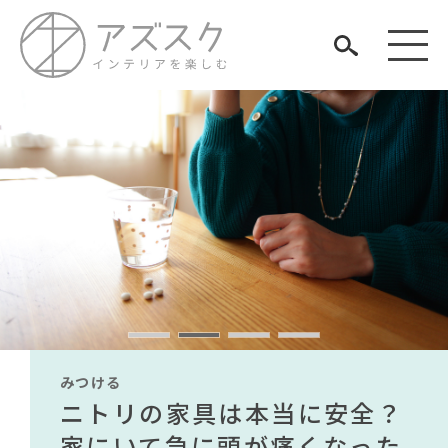
見つける
知る
TAG LIST
楽しむ
#木図鑑
#良品計画
#unico
#映画
#河淳
#コメリ
#サステナブル
#IDÉE
#波瑠
#一枚板
#ファニタメ
#ヤマソロ
みつける
みつける
みつける
みつける
みつける
みつける
#中村アン
#コクヨ
#IKEA
#2022 秋ドラマ
#テレワーク
#テーブル
無印で有名デザイナーのアイ
IKEA家具は引っ越し業者を悩
ニトリの家具は本当に安全？
【部屋をおしゃれにしたい人
無印で有名デザイナーのアイ
IKEA家具は引っ越し業者を悩
#おすすめ
ARCHIVE
#大川家具
#アダル
#照明
テムが手に入る？無印良品で
ませる？引っ越し業者に敬遠
家にいて急に頭が痛くなった
必見】今話題のインテリアス
テムが手に入る？無印良品で
ませる？引っ越し業者に敬遠