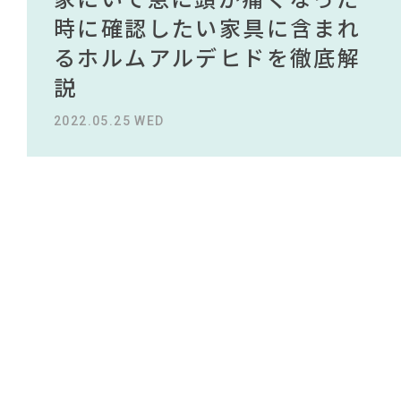
#大川家具
#MoMA
NEWS
#オフィスチェア
買える有名デザイナーがデザ
されている理由を徹底解
時に確認したい家具に含まれ
タイルから定番スタイルまで
買える有名デザイナーがデザ
されている理由を徹底解
#おすすめ
#材木屋のおやじとせがれ
#田中みな実
インしたインテリアを一挙紹
説！！
るホルムアルデヒドを徹底解
紹介！おすすめインテリアス
インしたインテリアを一挙紹
説！！
#unico
#テレワーク
ABOUT
#河淳
#インダストリアルスタイル
#ファニタメ
#良品計画
介
説
タイル18選
介
#アダル
2023.09.27 WED
2023.09.27 WED
#ACTUS
CONTACT
#DINOS CORPORATION
#映画
#木図鑑
2022.10.24 MON
2022.05.25 WED
2023.09.23 SAT
2022.10.24 MON
#無印良品
#関家具
#中村アン
#KEYUCA
#コメリ
#サステナブル
#一枚板
#照明
#ヤマソロ
#テーブル
#インテリアスタイリングの法則
#2022 春ドラマ
#2022 秋ドラマ
#展示会
利用規約
プライバシーポリシー
COPYRIGHT © AZSQUARE. ALL RIGHTS RESERVED
CLOSE