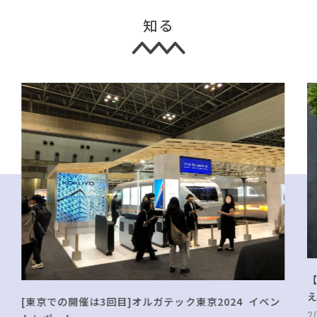
知る
[東京での開催は3回目]オルガテック東京2024 イベン
2