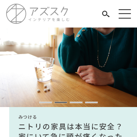
見つける
知る
TAG LIST
楽しむ
#家具
#IDÉE
#岡崎製材
#インテリアコーディネート
#コクヨ
#岸井ゆきの
#ニトリ
#IKEA
#波瑠
#間宮祥太朗
みつける
みつける
みつける
みつける
みつける
みつける
#タンスのゲン
#大塚家具
無印で有名デザイナーのアイ
IKEA家具は引っ越し業者を悩
ニトリの家具は本当に安全？
【部屋をおしゃれにしたい人
無印で有名デザイナーのアイ
IKEA家具は引っ越し業者を悩
ARCHIVE
#インテリアの法則
#2022 夏ドラマ
#チェア
テムが手に入る？無印良品で
ませる？引っ越し業者に敬遠
家にいて急に頭が痛くなった
必見】今話題のインテリアス
テムが手に入る？無印良品で
ませる？引っ越し業者に敬遠
#ソファ
#フェリシモ
#カリモク家具
#石田ゆり子