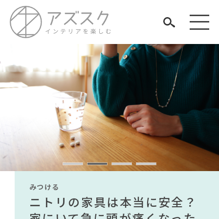
見つける
知る
TAG LIST
楽しむ
#おすすめ
#ソファ
#関家具
#田中みな実
#KEYUCA
#映画
#家具
#テーブル
#2022 秋ドラマ
みつける
みつける
みつける
みつける
みつける
みつける
#材木屋のおやじとせがれ
#2022 春ドラマ
#インテリアの法則
無印で有名デザイナーのアイ
IKEA家具は引っ越し業者を悩
ニトリの家具は本当に安全？
【部屋をおしゃれにしたい人
無印で有名デザイナーのアイ
IKEA家具は引っ越し業者を悩
ARCHIVE
#大川家具
#無印良品
#アダル
#中村アン
#間宮祥太朗
テムが手に入る？無印良品で
ませる？引っ越し業者に敬遠
家にいて急に頭が痛くなった
必見】今話題のインテリアス
テムが手に入る？無印良品で
ませる？引っ越し業者に敬遠