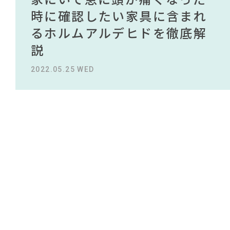
#木図鑑
#オフィスチェア
#インダストリアルスタイル
NEWS
#大塚家具
#ファニタメ
買える有名デザイナーがデザ
されている理由を徹底解
時に確認したい家具に含まれ
タイルから定番スタイルまで
買える有名デザイナーがデザ
されている理由を徹底解
#テレワーク
#タンスのゲン
インしたインテリアを一挙紹
説！！
るホルムアルデヒドを徹底解
紹介！おすすめインテリアス
インしたインテリアを一挙紹
説！！
#unico
ABOUT
#照明
#サステナブル
#インテリアコーディネート
#IKEA
#フェリシモ
介
説
タイル18選
介
#ニトリ
2023.09.27 WED
2023.09.27 WED
#コメリ
#岸井ゆきの
CONTACT
#石田ゆり子
#ヤマソロ
#チェア
#良品計画
#河淳
#カリモク家具
2022.10.24 MON
2022.05.25 WED
2023.09.23 SAT
2022.10.24 MON
#展示会
#DINOS CORPORATION
#一枚板
#ACTUS
#MoMA
#コクヨ
#波瑠
#2022 夏ドラマ
#インテリアスタイリングの法則
#岡崎製材
#IDÉE
利用規約
プライバシーポリシー
CLOSE
COPYRIGHT © AZSQUARE. ALL RIGHTS RESERVED