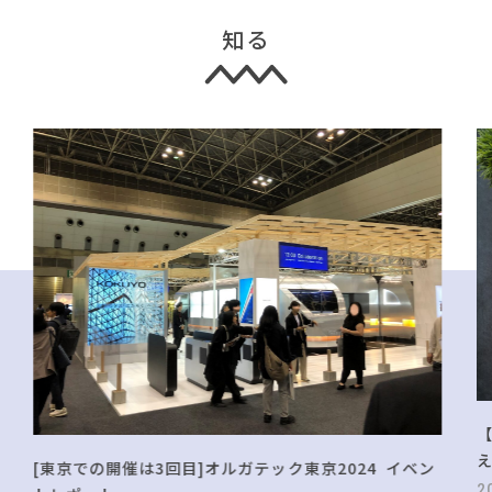
知る
[東京での開催は3回目]オルガテック東京2024 イベン
2