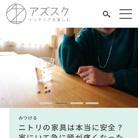
見つける
知る
TAG LIST
楽しむ
#ファニタメ
#2022 夏ドラマ
#おすすめ
#関家具
#家具
#大塚家具
#DINOS CORPORATION
みつける
みつける
みつける
みつける
みつける
みつける
#ヤマソロ
#展示会
無印で有名デザイナーのアイ
IKEA家具は引っ越し業者を悩
ニトリの家具は本当に安全？
【部屋をおしゃれにしたい人
無印で有名デザイナーのアイ
IKEA家具は引っ越し業者を悩
#アダル
#IDÉE
ARCHIVE
#インテリアコーディネート
#中村アン
#石田ゆり子
テムが手に入る？無印良品で
ませる？引っ越し業者に敬遠
家にいて急に頭が痛くなった
必見】今話題のインテリアス
テムが手に入る？無印良品で
ませる？引っ越し業者に敬遠