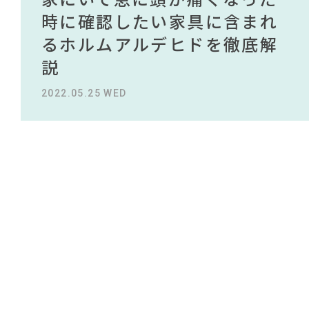
#MoMA
#間宮祥太朗
#サステナブル
#河淳
#一枚板
#KEYUCA
#2022 春ドラマ
NEWS
買える有名デザイナーがデザ
されている理由を徹底解
時に確認したい家具に含まれ
タイルから定番スタイルまで
買える有名デザイナーがデザ
されている理由を徹底解
#木図鑑
インしたインテリアを一挙紹
説！！
るホルムアルデヒドを徹底解
紹介！おすすめインテリアス
インしたインテリアを一挙紹
説！！
#テーブル
#インダストリアルスタイル
ABOUT
#ソファ
#映画
#オフィスチェア
#カリモク家具
介
説
タイル18選
介
#テレワーク
#チェア
#コメリ
2023.09.27 WED
2023.09.27 WED
CONTACT
#インテリアの法則
#2022 秋ドラマ
#インテリアスタイリングの法則
2022.10.24 MON
2022.05.25 WED
2023.09.23 SAT
2022.10.24 MON
#タンスのゲン
#良品計画
#unico
#波瑠
#ACTUS
#IKEA
#大川家具
#照明
#フェリシモ
#ニトリ
#無印良品
#岸井ゆきの
#田中みな実
#コクヨ
#材木屋のおやじとせがれ
#岡崎製材
利用規約
プライバシーポリシー
CLOSE
COPYRIGHT © AZSQUARE. ALL RIGHTS RESERVED