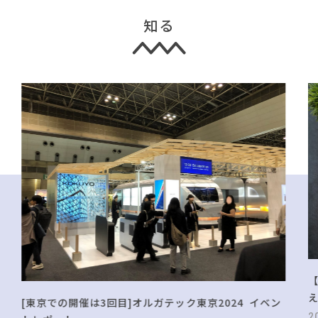
知る
[東京での開催は3回目]オルガテック東京2024 イベン
2