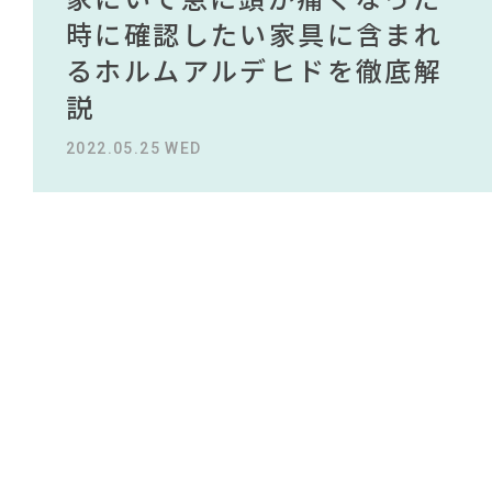
#チェア
#テーブル
NEWS
#インテリアスタイリングの法則
買える有名デザイナーがデザ
されている理由を徹底解
時に確認したい家具に含まれ
タイルから定番スタイルまで
買える有名デザイナーがデザ
されている理由を徹底解
#おすすめ
#2022 夏ドラマ
インしたインテリアを一挙紹
説！！
るホルムアルデヒドを徹底解
紹介！おすすめインテリアス
インしたインテリアを一挙紹
説！！
#カリモク家具
ABOUT
#ファニタメ
#木図鑑
介
説
タイル18選
介
#一枚板
#2022 春ドラマ
#ニトリ
2023.09.27 WED
2023.09.27 WED
CONTACT
#オフィスチェア
#無印良品
#unico
#MoMA
2022.10.24 MON
2022.05.25 WED
2023.09.23 SAT
2022.10.24 MON
#間宮祥太朗
#中村アン
#KEYUCA
#展示会
#インテリアの法則
#ソファ
#映画
#岸井ゆきの
#IDÉE
#田中みな実
#コクヨ
#タンスのゲン
#IKEA
#関家具
#照明
#2022 秋ドラマ
利用規約
プライバシーポリシー
CLOSE
COPYRIGHT © AZSQUARE. ALL RIGHTS RESERVED