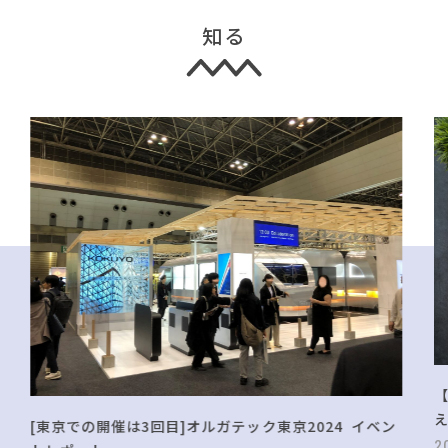
知る
[東京での開催は3回目]オルガテック東京2024 イベン
2