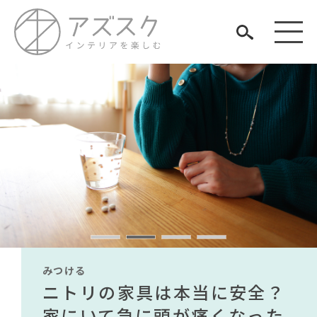
見つける
知る
TAG LIST
楽しむ
#家具
#DINOS CORPORATION
#サステナブル
#ヤマソロ
#河淳
#フェリシモ
#インテリアコーディネート
みつける
みつける
みつける
みつける
みつける
みつける
#材木屋のおやじとせがれ
#波瑠
#インダストリアルスタイル
#ACTUS
#大塚家具
無印で有名デザイナーのアイ
IKEA家具は引っ越し業者を悩
ニトリの家具は本当に安全？
【部屋をおしゃれにしたい人
無印で有名デザイナーのアイ
IKEA家具は引っ越し業者を悩
#テレワーク
#アダル
ARCHIVE
#大川家具
#良品計画
#コメリ
#岡崎製材
#石田ゆり子
テムが手に入る？無印良品で
ませる？引っ越し業者に敬遠
家にいて急に頭が痛くなった
必見】今話題のインテリアス
テムが手に入る？無印良品で
ませる？引っ越し業者に敬遠