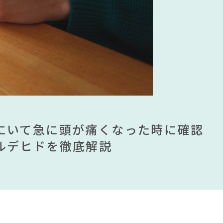
 秋ドラマ
#チェア
#関家具
トリ
#MoMA
#岸井ゆきの
#ファニタメ
子
2 春ドラマ
#良品計画
ムが手に入る？無印良品で買える有
ませる？引っ越し業者に敬遠されてい
にいて急に頭が痛くなった時に確認
見】今話題のインテリアスタイルか
ムが手に入る？無印良品で買える有
ませる？引っ越し業者に敬遠されてい
ンテリアを一挙紹介
ルデヒドを徹底解説
すめインテリアスタイル18選
ンテリアを一挙紹介