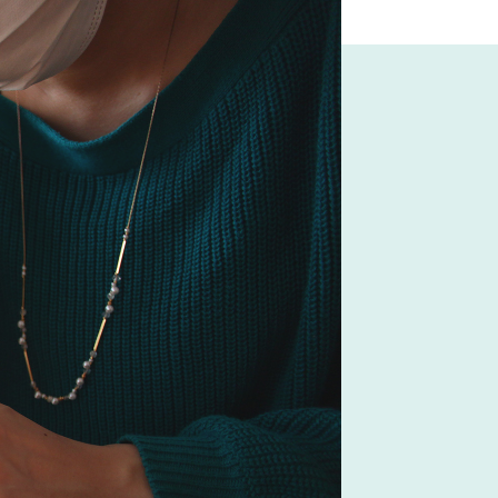
#無印良品
#波瑠
#河淳
CORPORATION
#ヤマソロ
E