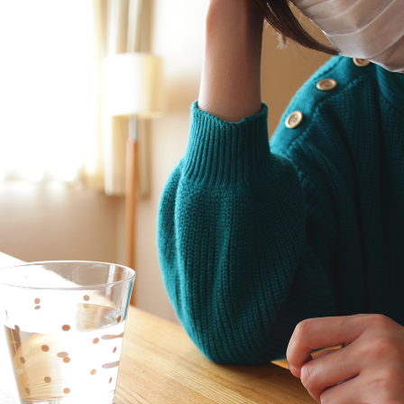
TAG LIST
#大塚家具
#インテリアの法則
#アダル
#一枚板
#間宮祥太朗
#タンスのゲン
#木図鑑
#DINOS 
#中村アン
#照明
#ACTUS
#テレワーク
#家具
#カリモク家具
#インテリアスタイリングの法則
#コクヨ
#IDÉ