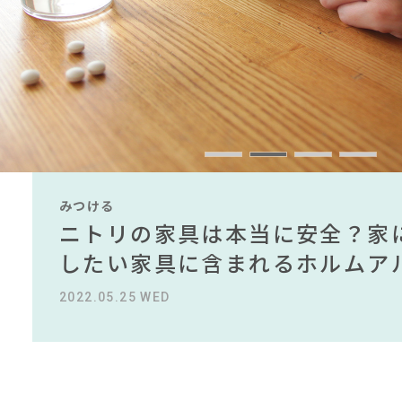
#KEYUCA
#2022 夏ドラマ
#IKEA
#2022
#テーブル
#ニ
#大川家具
#展示会
#コメリ
#サステナブル
#フェリシモ
#映画
#オフィスチェア
#インダストリアルスタイル
#田中みな実
#石田ゆり
#202
#ソファ
#インテリアコーディネート
#岡崎製材
#おすすめ
#unico
#材木屋のおやじとせがれ
みつける
みつける
みつける
みつける
みつける
みつける
CLOSE
無印で有名デザイナーのアイテ
IKEA家具は引っ越し業者を悩
ニトリの家具は本当に安全？家
【部屋をおしゃれにしたい人必
無印で有名デザイナーのアイテ
IKEA家具は引っ越し業者を悩
名デザイナーがデザインしたイ
る理由を徹底解説！！
したい家具に含まれるホルムア
ら定番スタイルまで紹介！おす
名デザイナーがデザインしたイ
る理由を徹底解説！！
2022.10.24 MON
2023.09.27 WED
2022.05.25 WED
2023.09.23 SAT
2022.10.24 MON
2023.09.27 WED