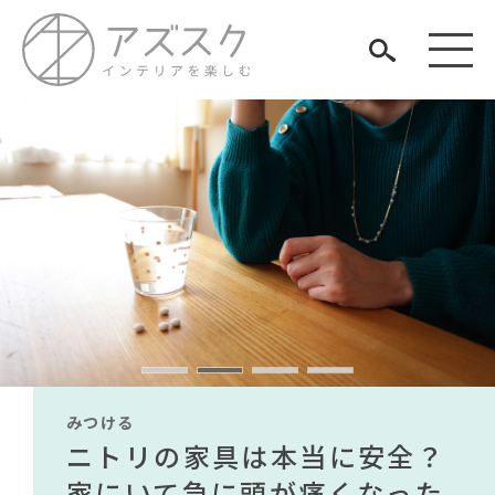
見つける
知る
TAG LIST
楽しむ
#関家具
#大川家具
#良品計画
#一枚板
#河淳
#おすすめ
#KEYUCA
#ニトリ
#波瑠
#2022 春ドラマ
#コメリ
みつける
みつける
みつける
みつける
みつける
みつける
#DINOS CORPORATION
無印で有名デザイナーのアイ
IKEA家具は引っ越し業者を悩
ニトリの家具は本当に安全？
【部屋をおしゃれにしたい人
無印で有名デザイナーのアイ
IKEA家具は引っ越し業者を悩
#タンスのゲン
ARCHIVE
#無印良品
#石田ゆり子
テムが手に入る？無印良品で
ませる？引っ越し業者に敬遠
家にいて急に頭が痛くなった
必見】今話題のインテリアス
テムが手に入る？無印良品で
ませる？引っ越し業者に敬遠