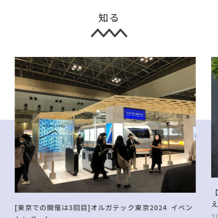
知る
[東京での開催は3回目]オルガテック東京2024 イベン
2