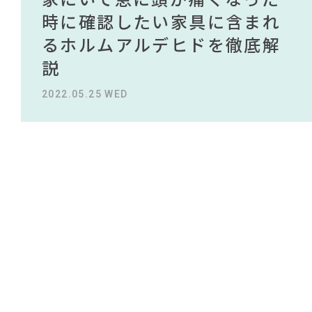
#木図鑑
#ヤマソロ
#テレワーク
#カリモク家具
NEWS
#ACTUS
買える有名デザイナーがデザ
されている理由を徹底解
時に確認したい家具に含まれ
タイルから定番スタイルまで
買える有名デザイナーがデザ
されている理由を徹底解
#オフィスチェア
#インダストリアルスタイル
#MoMA
#2022 夏ドラマ
インしたインテリアを一挙紹
説！！
るホルムアルデヒドを徹底解
紹介！おすすめインテリアス
インしたインテリアを一挙紹
説！！
#サステナブル
#間宮祥太朗
ABOUT
#インテリアの法則
#中村アン
#テーブル
介
説
タイル18選
介
#大塚家具
#IKEA
2023.09.27 WED
2023.09.27 WED
#フェリシモ
CONTACT
#インテリアスタイリングの法則
2022.10.24 MON
2022.05.25 WED
2023.09.23 SAT
2022.10.24 MON
#ファニタメ
#ソファ
#インテリアコーディネート
#アダル
#岡崎製材
#unico
#2022 秋ドラマ
#田中みな実
#IDÉE
#チェア
#家具
#岸井ゆきの
#材木屋のおやじとせがれ
#展示会
#映画
#照明
#コクヨ
利用規約
プライバシーポリシー
CLOSE
COPYRIGHT © AZSQUARE. ALL RIGHTS RESERVED