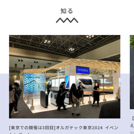
知る
[東京での開催は3回目]オルガテック東京2024 イベン
2