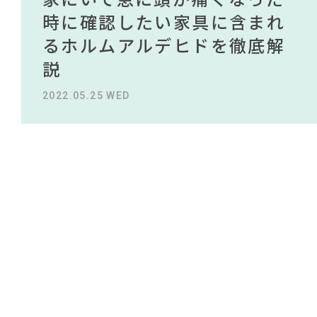
#DINOS CORPORATION
#コクヨ
NEWS
#インテリアコーディネート
#展示会
買える有名デザイナーがデザ
されている理由を徹底解
時に確認したい家具に含まれ
タイルから定番スタイルまで
買える有名デザイナーがデザ
されている理由を徹底解
#石田ゆり子
#ファニタメ
#2022 秋ドラマ
#オフィスチェア
インしたインテリアを一挙紹
説！！
るホルムアルデヒドを徹底解
紹介！おすすめインテリアス
インしたインテリアを一挙紹
説！！
ABOUT
#関家具
#河淳
#間宮祥太朗
#岡崎製材
#2022 春ドラマ
介
説
タイル18選
介
#ソファ
#中村アン
2023.09.27 WED
2023.09.27 WED
CONTACT
#大川家具
#テレワーク
#照明
#テーブル
#インテリアスタイリングの法則
2022.10.24 MON
2022.05.25 WED
2023.09.23 SAT
2022.10.24 MON
#カリモク家具
#サステナブル
#一枚板
#田中みな実
#おすすめ
#タンスのゲン
#フェリシモ
#KEYUCA
#ニトリ
#MoMA
#コメリ
#波瑠
#IDÉE
利用規約
プライバシーポリシー
CLOSE
COPYRIGHT © AZSQUARE. ALL RIGHTS RESERVED