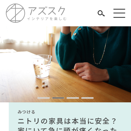
見つける
知る
TAG LIST
楽しむ
#インテリアの法則
#インダストリアルスタイル
#2022 夏ドラマ
#無印良品
#アダル
#岸井ゆきの
#木図鑑
#映画
#良品計画
#IKEA
みつける
みつける
みつける
みつける
みつける
みつける
#ACTUS
#チェア
#家具
#材木屋のおやじとせがれ
無印で有名デザイナーのアイ
IKEA家具は引っ越し業者を悩
ニトリの家具は本当に安全？
【部屋をおしゃれにしたい人
無印で有名デザイナーのアイ
IKEA家具は引っ越し業者を悩
#大塚家具
ARCHIVE
#unico
#ヤマソロ
テムが手に入る？無印良品で
ませる？引っ越し業者に敬遠
家にいて急に頭が痛くなった
必見】今話題のインテリアス
テムが手に入る？無印良品で
ませる？引っ越し業者に敬遠