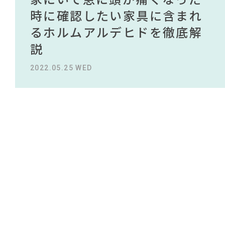
#DINOS CORPORATION
NEWS
#コクヨ
#照明
#フェリシモ
買える有名デザイナーがデザ
されている理由を徹底解
時に確認したい家具に含まれ
タイルから定番スタイルまで
買える有名デザイナーがデザ
されている理由を徹底解
#インテリアコーディネート
#中村アン
#2022 春ドラマ
インしたインテリアを一挙紹
説！！
るホルムアルデヒドを徹底解
紹介！おすすめインテリアス
インしたインテリアを一挙紹
説！！
#ヤマソロ
ABOUT
#インテリアスタイリングの法則
介
説
タイル18選
介
2023.09.27 WED
2023.09.27 WED
#タンスのゲン
#おすすめ
CONTACT
#無印良品
#家具
#unico
2022.10.24 MON
2022.05.25 WED
2023.09.23 SAT
2022.10.24 MON
#IDÉE
#岡崎製材
#河淳
#田中みな実
#ACTUS
#岸井ゆきの
#波瑠
#テーブル
#間宮祥太朗
#木図鑑
#ファニタメ
#チェア
#大川家具
#映画
#一枚板
#材木屋のおやじとせがれ
利用規約
プライバシーポリシー
CLOSE
COPYRIGHT © AZSQUARE. ALL RIGHTS RESERVED