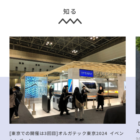
知る
[東京での開催は3回目]オルガテック東京2024 イベン
2