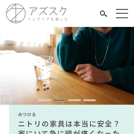
見つける
知る
TAG LIST
楽しむ
#コメリ
#良品計画
#アダル
#サステナブル
#石田ゆり子
#ソファ
#オフィスチェア
#インダストリアルスタイル
#大塚家具
#ニトリ
#展示会
#IKEA
みつける
みつける
みつける
みつける
みつける
みつける
#テレワーク
#2022 秋ドラマ
無印で有名デザイナーのアイ
IKEA家具は引っ越し業者を悩
ニトリの家具は本当に安全？
【部屋をおしゃれにしたい人
無印で有名デザイナーのアイ
IKEA家具は引っ越し業者を悩
#2022 夏ドラマ
#インテリアの法則
ARCHIVE
#KEYUCA
テムが手に入る？無印良品で
ませる？引っ越し業者に敬遠
家にいて急に頭が痛くなった
必見】今話題のインテリアス
テムが手に入る？無印良品で
ませる？引っ越し業者に敬遠
#関家具
#MoMA
#カリモク家具