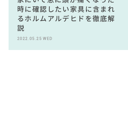
#サステナブル
NEWS
#フェリシモ
#インダストリアルスタイル
#中村アン
買える有名デザイナーがデザ
されている理由を徹底解
時に確認したい家具に含まれ
タイルから定番スタイルまで
買える有名デザイナーがデザ
されている理由を徹底解
#ACTUS
#ヤマソロ
#河淳
インしたインテリアを一挙紹
説！！
るホルムアルデヒドを徹底解
紹介！おすすめインテリアス
インしたインテリアを一挙紹
説！！
#タンスのゲン
ABOUT
#テレワーク
#田中みな実
介
説
タイル18選
介
#2022 秋ドラマ
#オフィスチェア
#間宮祥太朗
2023.09.27 WED
2023.09.27 WED
#良品計画
#インテリアの法則
CONTACT
#IDÉE
#2022 夏ドラマ
#DINOS CORPORATION
2022.10.24 MON
2022.05.25 WED
2023.09.23 SAT
2022.10.24 MON
#KEYUCA
#アダル
#材木屋のおやじとせがれ
#一枚板
#2022 春ドラマ
#チェア
#岡崎製材
#無印良品
#ソファ
#映画
#カリモク家具
#石田ゆり子
#コメリ
#岸井ゆきの
利用規約
プライバシーポリシー
CLOSE
COPYRIGHT © AZSQUARE. ALL RIGHTS RESERVED