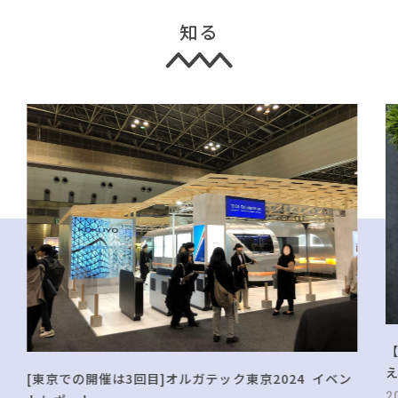
知る
[東京での開催は3回目]オルガテック東京2024 イベン
2