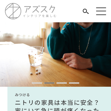
見つける
知る
TAG LIST
楽しむ
#ニトリ
#IKEA
#展示会
#家具
#テーブル
#照明
#波瑠
#コクヨ
#インテリアスタイリングの法則
みつける
みつける
みつける
みつける
みつける
みつける
#MoMA
#インテリアコーディネート
#unico
無印で有名デザイナーのアイ
IKEA家具は引っ越し業者を悩
ニトリの家具は本当に安全？
【部屋をおしゃれにしたい人
無印で有名デザイナーのアイ
IKEA家具は引っ越し業者を悩
#大塚家具
#木図鑑
ARCHIVE
#関家具
#大川家具
#おすすめ
テムが手に入る？無印良品で
ませる？引っ越し業者に敬遠
家にいて急に頭が痛くなった
必見】今話題のインテリアス
テムが手に入る？無印良品で
ませる？引っ越し業者に敬遠
#ファニタメ