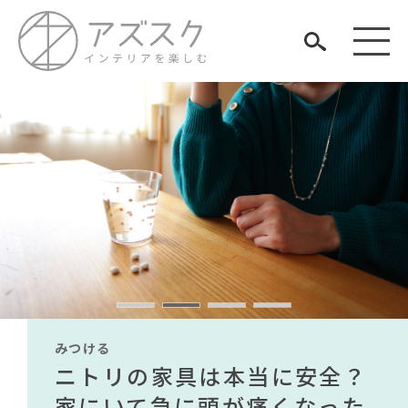
見つける
知る
TAG LIST
楽しむ
#ファニタメ
#MoMA
#石田ゆり子
#2022 夏ドラマ
#インダストリアルスタイル
#インテリアスタイリングの法則
みつける
みつける
みつける
みつける
みつける
みつける
#ACTUS
#チェア
#コメリ
無印で有名デザイナーのアイ
IKEA家具は引っ越し業者を悩
ニトリの家具は本当に安全？
【部屋をおしゃれにしたい人
無印で有名デザイナーのアイ
IKEA家具は引っ越し業者を悩
#河淳
#波瑠
#一枚板
ARCHIVE
#大塚家具
#関家具
#カリモク家具
#間宮祥太朗
テムが手に入る？無印良品で
ませる？引っ越し業者に敬遠
家にいて急に頭が痛くなった
必見】今話題のインテリアス
テムが手に入る？無印良品で
ませる？引っ越し業者に敬遠