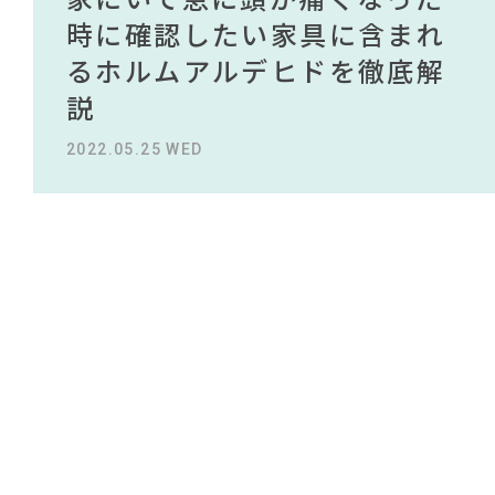
#2022 春ドラマ
#家具
#IKEA
#岡崎製材
NEWS
買える有名デザイナーがデザ
されている理由を徹底解
時に確認したい家具に含まれ
タイルから定番スタイルまで
買える有名デザイナーがデザ
されている理由を徹底解
#DINOS CORPORATION
#ヤマソロ
#IDÉE
#木図鑑
インしたインテリアを一挙紹
説！！
るホルムアルデヒドを徹底解
紹介！おすすめインテリアス
インしたインテリアを一挙紹
説！！
#展示会
#大川家具
#オフィスチェア
ABOUT
#ソファ
#アダル
#岸井ゆきの
#田中みな実
介
説
タイル18選
介
#インテリアコーディネート
#テレワーク
2023.09.27 WED
2023.09.27 WED
CONTACT
#おすすめ
#材木屋のおやじとせがれ
#中村アン
2022.10.24 MON
2022.05.25 WED
2023.09.23 SAT
2022.10.24 MON
#ニトリ
#2022 秋ドラマ
#フェリシモ
#KEYUCA
#タンスのゲン
#良品計画
#無印良品
#インテリアの法則
#コクヨ
#テーブル
#unico
#映画
#サステナブル
#照明
利用規約
プライバシーポリシー
CLOSE
COPYRIGHT © AZSQUARE. ALL RIGHTS RESERVED