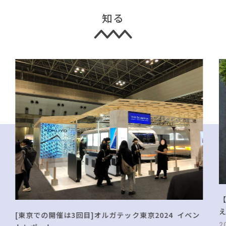
知る
[東京での開催は3回目]オルガテック東京2024 イベン
2