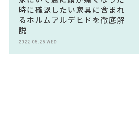
#ACTUS
#IDÉE
#岸井ゆきの
#コクヨ
NEWS
買える有名デザイナーがデザ
されている理由を徹底解
時に確認したい家具に含まれ
タイルから定番スタイルまで
買える有名デザイナーがデザ
されている理由を徹底解
#DINOS CORPORATION
#2022 春ドラマ
#ニトリ
#コメリ
インしたインテリアを一挙紹
説！！
るホルムアルデヒドを徹底解
紹介！おすすめインテリアス
インしたインテリアを一挙紹
説！！
ABOUT
#インテリアコーディネート
介
説
タイル18選
介
#2022 秋ドラマ
#インダストリアルスタイル
2023.09.27 WED
2023.09.27 WED
CONTACT
#MoMA
#良品計画
#材木屋のおやじとせがれ
#大川家具
#映画
#家具
#IKEA
2022.10.24 MON
2022.05.25 WED
2023.09.23 SAT
2022.10.24 MON
#岡崎製材
#2022 夏ドラマ
#石田ゆり子
#田中みな実
#テーブル
#KEYUCA
#インテリアの法則
#波瑠
#照明
#関家具
#一枚板
#インテリアスタイリングの法則
利用規約
プライバシーポリシー
CLOSE
COPYRIGHT © AZSQUARE. ALL RIGHTS RESERVED