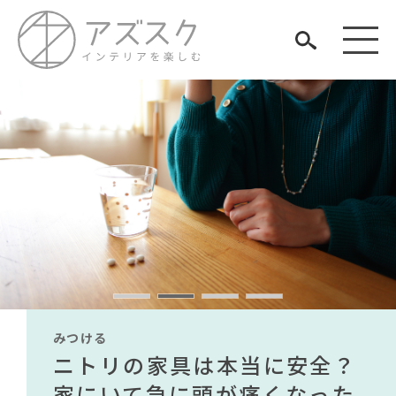
見つける
知る
TAG LIST
楽しむ
#ファニタメ
#おすすめ
#アダル
#河淳
#タンスのゲン
#カリモク家具
#フェリシモ
#大塚家具
#木図鑑
みつける
みつける
みつける
みつける
みつける
みつける
#ヤマソロ
#サステナブル
#ソファ
#unico
#チェア
無印で有名デザイナーのアイ
IKEA家具は引っ越し業者を悩
ニトリの家具は本当に安全？
【部屋をおしゃれにしたい人
無印で有名デザイナーのアイ
IKEA家具は引っ越し業者を悩
#中村アン
#間宮祥太朗
ARCHIVE
#無印良品
#展示会
#テレワーク
#オフィスチェア
テムが手に入る？無印良品で
ませる？引っ越し業者に敬遠
家にいて急に頭が痛くなった
必見】今話題のインテリアス
テムが手に入る？無印良品で
ませる？引っ越し業者に敬遠