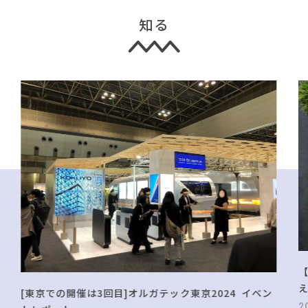
知る
[東京での開催は3回目]オルガテック東京2024 イベン
2