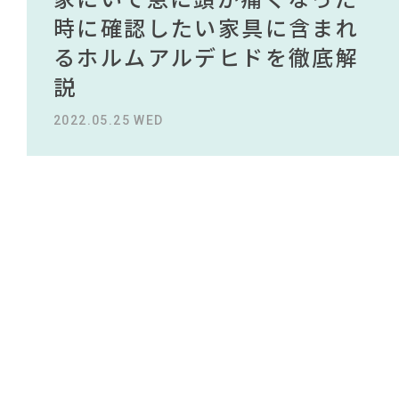
#大塚家具
#インテリアコーディネート
NEWS
買える有名デザイナーがデザ
されている理由を徹底解
時に確認したい家具に含まれ
タイルから定番スタイルまで
買える有名デザイナーがデザ
されている理由を徹底解
#ニトリ
#おすすめ
#KEYUCA
インしたインテリアを一挙紹
説！！
るホルムアルデヒドを徹底解
紹介！おすすめインテリアス
インしたインテリアを一挙紹
説！！
#MoMA
ABOUT
#材木屋のおやじとせがれ
#アダル
#サステナブル
#良品計画
#コメリ
#無印良品
#岡崎製材
介
説
タイル18選
介
#田中みな実
#タンスのゲン
2023.09.27 WED
2023.09.27 WED
CONTACT
#岸井ゆきの
#中村アン
#インテリアの法則
#オフィスチェア
2022.10.24 MON
2022.05.25 WED
2023.09.23 SAT
2022.10.24 MON
#フェリシモ
#2022 秋ドラマ
#IKEA
#間宮祥太朗
#木図鑑
#2022 夏ドラマ
#ヤマソロ
#照明
#テレワーク
#大川家具
#展示会
#カリモク家具
#ファニタメ
利用規約
プライバシーポリシー
CLOSE
COPYRIGHT © AZSQUARE. ALL RIGHTS RESERVED