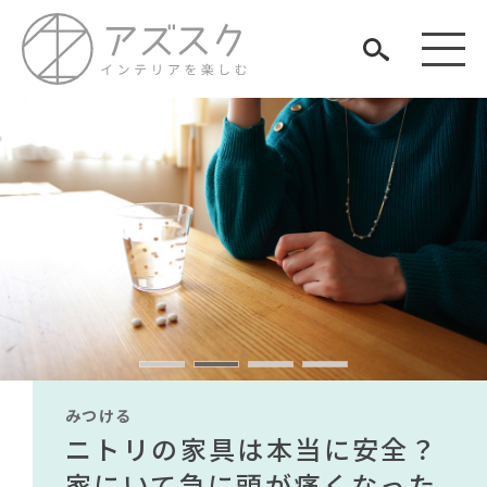
見つける
知る
TAG LIST
楽しむ
#unico
#ソファ
#DINOS CORPORATION
#石田ゆり子
#一枚板
#インテリアスタイリングの法則
みつける
みつける
みつける
みつける
みつける
みつける
#映画
#コクヨ
#インダストリアルスタイル
#河淳
#テーブル
無印で有名デザイナーのアイ
IKEA家具は引っ越し業者を悩
ニトリの家具は本当に安全？
【部屋をおしゃれにしたい人
無印で有名デザイナーのアイ
IKEA家具は引っ越し業者を悩
#チェア
#家具
#関家具
#波瑠
ARCHIVE
#2022 春ドラマ
#ACTUS
テムが手に入る？無印良品で
ませる？引っ越し業者に敬遠
家にいて急に頭が痛くなった
必見】今話題のインテリアス
テムが手に入る？無印良品で
ませる？引っ越し業者に敬遠
#IDÉE