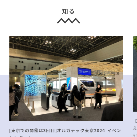
知る
[東京での開催は3回目]オルガテック東京2024 イベン
2