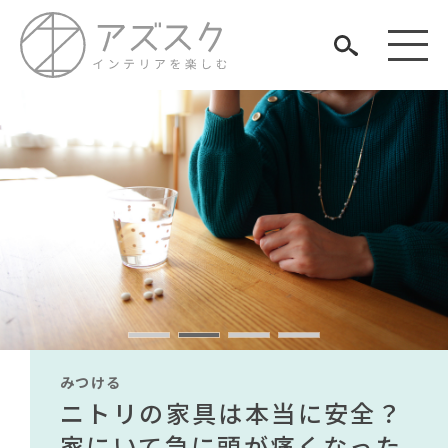
見つける
知る
TAG LIST
楽しむ
#大塚家具
#コメリ
#カリモク家具
#中村アン
#関家具
#チェア
#フェリシモ
#テーブル
#インテリアの法則
#ヤマソロ
#岸井ゆきの
#岡崎製材
みつける
みつける
みつける
みつける
みつける
みつける
#良品計画
#オフィスチェア
#材木屋のおやじとせがれ
無印で有名デザイナーのアイ
IKEA家具は引っ越し業者を悩
ニトリの家具は本当に安全？
【部屋をおしゃれにしたい人
無印で有名デザイナーのアイ
IKEA家具は引っ越し業者を悩
#ニトリ
ARCHIVE
#アダル
#波瑠
#コクヨ
#インテリアスタイリングの法則
テムが手に入る？無印良品で
ませる？引っ越し業者に敬遠
家にいて急に頭が痛くなった
必見】今話題のインテリアス
テムが手に入る？無印良品で
ませる？引っ越し業者に敬遠