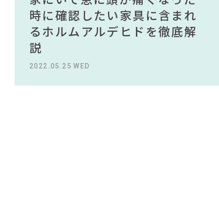
NEWS
#2022 春ドラマ
買える有名デザイナーがデザ
されている理由を徹底解
時に確認したい家具に含まれ
タイルから定番スタイルまで
買える有名デザイナーがデザ
されている理由を徹底解
#インダストリアルスタイル
#河淳
#木図鑑
#IKEA
#展示会
#大川家具
インしたインテリアを一挙紹
説！！
るホルムアルデヒドを徹底解
紹介！おすすめインテリアス
インしたインテリアを一挙紹
説！！
#IDÉE
ABOUT
#おすすめ
#無印良品
#サステナブル
#田中みな実
介
説
タイル18選
介
#映画
#ソファ
#2022 夏ドラマ
2023.09.27 WED
2023.09.27 WED
#間宮祥太朗
CONTACT
#ファニタメ
#MoMA
2022.10.24 MON
2022.05.25 WED
2023.09.23 SAT
2022.10.24 MON
#DINOS CORPORATION
#照明
#タンスのゲン
#KEYUCA
#テレワーク
#インテリアコーディネート
#2022 秋ドラマ
#unico
#石田ゆり子
#一枚板
#ACTUS
#家具
利用規約
プライバシーポリシー
CLOSE
COPYRIGHT © AZSQUARE. ALL RIGHTS RESERVED