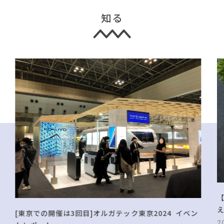
知る
[東京での開催は3回目]オルガテック東京2024 イベン
2